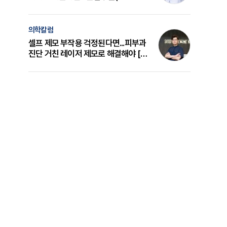
의 원리와 선택 기준 [길건 원장 칼럼]
의학칼럼
셀프 제모 부작용 걱정된다면...피부과
진단 거친 레이저 제모로 해결해야 [변
준석 원장 칼럼]