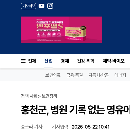
기사제보
홍천군, 병원 기록 없는 영유아 
전체
산업
경제
건강·의학
제약·바이오
보건의료
금융·증권
자동차·항공
에너지
정책·사회 > 보건정책
홍천군, 병원 기록 없는 영유아
송소라 기자
기사입력 :
2026-05-22 10:41