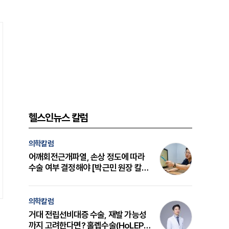
헬스인뉴스 칼럼
의학칼럼
어깨회전근개파열, 손상 정도에 따라
수술 여부 결정해야 [박근민 원장 칼
럼]
의학칼럼
거대 전립선비대증 수술, 재발 가능성
까지 고려한다면? 홀렙수술(HoLEP)