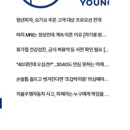
청년피자, 요기요 주문 고객 대상 프로모션 전개
허리 MRI는 정상인데 계속 아픈 이유 [차기용 원장 칼럼]
휴가철 건강검진, 금식·복용약 등 사전 확인 필요 [정도감 원장 칼럼]
"40대인데 오십견?"...3040도 안심 못하는 어깨 유착성 관절낭염
손발톱 들뜨고 벗겨진다면 '조갑박리증' 의심해야 [김철윤 원장 칼럼]
자율주행자동차 사고, 피해자는 누구에게 책임을 물을 수 있을까