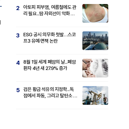
아토피 피부염, 여름철에도 관
2
리 필요...땀·자외선이 악화 요
인
에
ESG 공시 의무화 첫발…스코
3
프3 유예·면책 논란
8월 1일 세계 폐암의 날...폐암
4
환자 4년 새 27.9% 증가
검은 황금 석유의 지정학...독
5
점에서 파동, 그리고 탈탄소 패
권까지