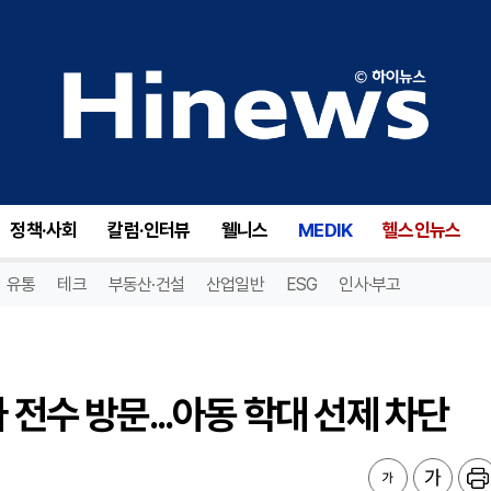
전수 방문...아동 학대 선제 차단
정책·사회
칼럼·인터뷰
웰니스
MEDIK
헬스인뉴스
유통
테크
부동산·건설
산업일반
ESG
인사·부고
 전수 방문...아동 학대 선제 차단