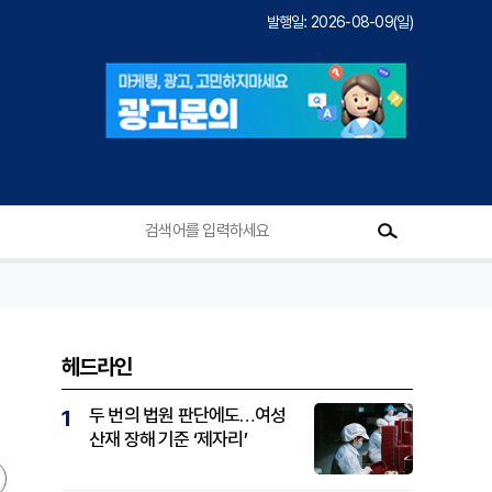
발행일: 2026-08-09(일)
헤드라인
두 번의 법원 판단에도…여성
1
산재 장해 기준 ‘제자리’