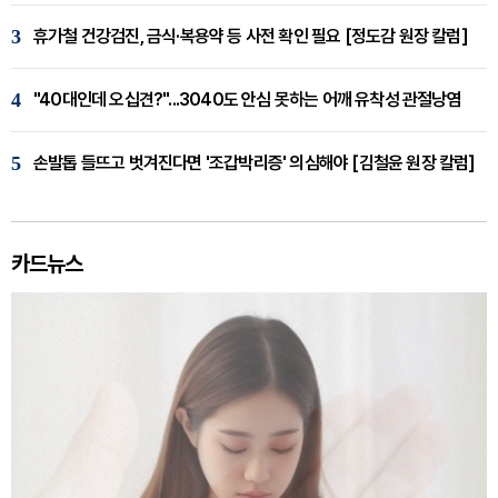
3
휴가철 건강검진, 금식·복용약 등 사전 확인 필요 [정도감 원장 칼럼]
4
"40대인데 오십견?"...3040도 안심 못하는 어깨 유착성 관절낭염
5
손발톱 들뜨고 벗겨진다면 '조갑박리증' 의심해야 [김철윤 원장 칼럼]
카드뉴스