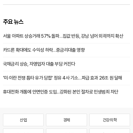
주요 뉴스
서울 아파트 상승거래 57% 돌파…집값 반등, 강남 넘어 외곽까지 확산
카드론 확대에도 수익성 하락…중금리대출 영향
국채금리 상승, 자영업자 대출 부담 커진다
'미·이란 전쟁 틈타 유가 담합' 정유 4사 기소…파급 효과 26조 원 달해
휴대전화 개통에 안면인증 도입...강화된 본인 절차로 민생범죄 차단
산업
경제
건강·의학