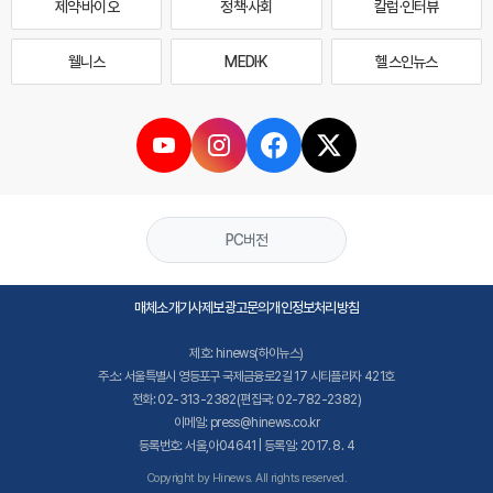
제약·바이오
정책·사회
칼럼·인터뷰
웰니스
MEDI·K
헬스인뉴스
PC버전
매체소개
기사제보
광고문의
개인정보처리방침
제호: hinews(하이뉴스)
주소: 서울특별시 영등포구 국제금융로2길 17 시티플라자 421호
전화: 02-313-2382(편집국: 02-782-2382)
이메일: press@hinews.co.kr
등록번호: 서울,아04641 | 등록일: 2017. 8. 4
Copyright by Hinews. All rights reserved.