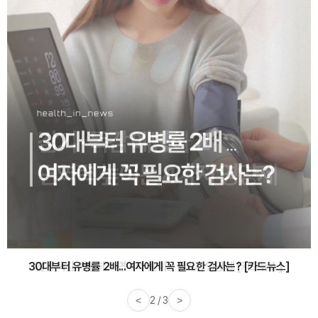
감기·독감 예방하고 면역력 높이는 4가지 영양제 [카드뉴스]
<
3 / 3
>