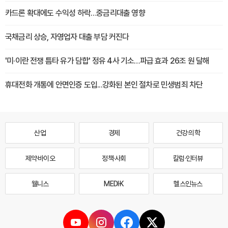
카드론 확대에도 수익성 하락…중금리대출 영향
국채금리 상승, 자영업자 대출 부담 커진다
'미·이란 전쟁 틈타 유가 담합' 정유 4사 기소…파급 효과 26조 원 달해
휴대전화 개통에 안면인증 도입...강화된 본인 절차로 민생범죄 차단
산업
경제
건강·의학
제약·바이오
정책·사회
칼럼·인터뷰
웰니스
MEDI·K
헬스인뉴스