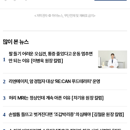
<저작권자 © 하이뉴스, 무단전재 및 재배포 금지>
많이 본 뉴스
팔 들기 어려운 오십견, 통증 줄었다고 운동 멈추면
1
안 되는 이유 [이병욱 원장 칼럼]
2
리엔에이치, 암경험자 대상 ‘RE:CAN 푸드테라피’ 운영
3
허리 MRI는 정상인데 계속 아픈 이유 [차기용 원장 칼럼]
4
손발톱 들뜨고 벗겨진다면 '조갑박리증' 의심해야 [김철윤 원장 칼럼]