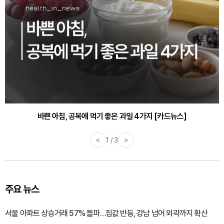
30대부터 유병률 2배...여자에게 꼭 필요한 검사는? [카드뉴스]
바쁜 아침, 공복에 먹기 좋은 과일 4가지 [카드뉴스]
<
1 / 3
>
주요 뉴스
서울 아파트 상승거래 57% 돌파…집값 반등, 강남 넘어 외곽까지 확산