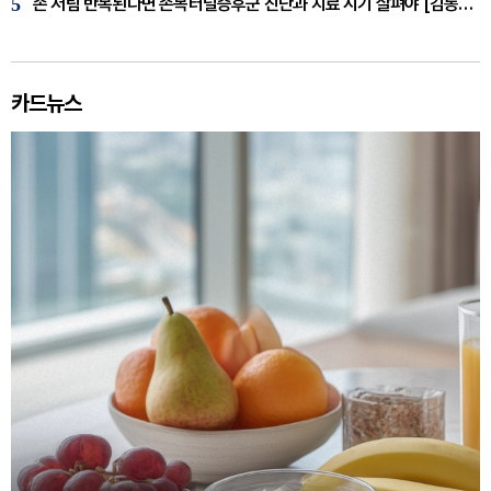
5
손 저림 반복된다면 손목터널증후군 진단과 치료 시기 살펴야 [김동현 원장 칼럼]
카드뉴스