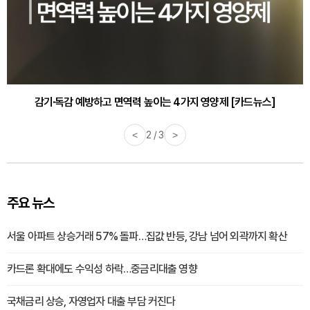
감기·독감 예방하고 면역력 높이는 4가지 영양제 [카드뉴스]
<
3 / 3
>
주요 뉴스
서울 아파트 상승거래 57% 돌파…집값 반등, 강남 넘어 외곽까지 확산
카드론 확대에도 수익성 하락…중금리대출 영향
국채금리 상승, 자영업자 대출 부담 커진다