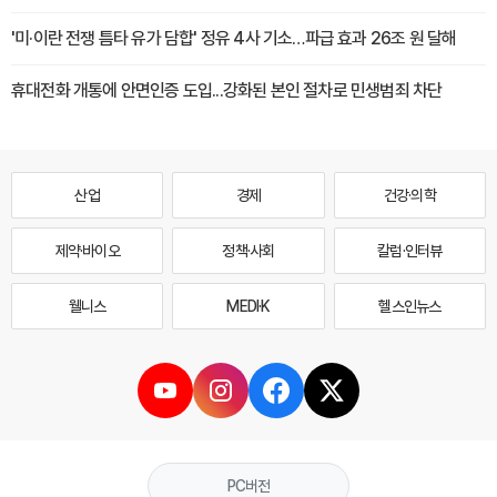
'미·이란 전쟁 틈타 유가 담합' 정유 4사 기소…파급 효과 26조 원 달해
휴대전화 개통에 안면인증 도입...강화된 본인 절차로 민생범죄 차단
산업
경제
건강·의학
제약·바이오
정책·사회
칼럼·인터뷰
웰니스
MEDI·K
헬스인뉴스
PC버전