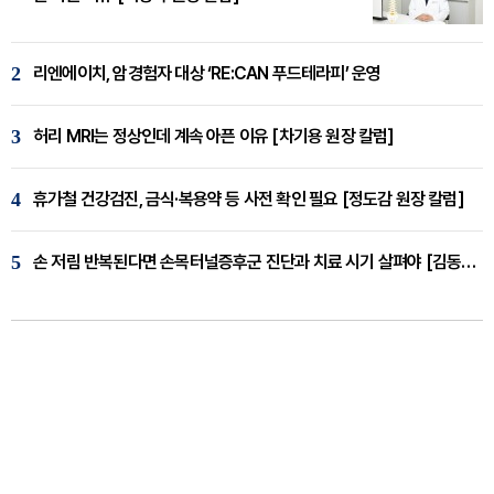
2
리엔에이치, 암경험자 대상 ‘RE:CAN 푸드테라피’ 운영
3
허리 MRI는 정상인데 계속 아픈 이유 [차기용 원장 칼럼]
4
휴가철 건강검진, 금식·복용약 등 사전 확인 필요 [정도감 원장 칼럼]
5
손 저림 반복된다면 손목터널증후군 진단과 치료 시기 살펴야 [김동현 원장 칼럼]