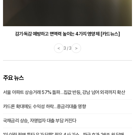
감기·독감 예방하고 면역력 높이는 4가지 영양제 [카드뉴스]
<
3 / 3
>
주요 뉴스
서울 아파트 상승거래 57% 돌파…집값 반등, 강남 넘어 외곽까지 확산
카드론 확대에도 수익성 하락…중금리대출 영향
국채금리 상승, 자영업자 대출 부담 커진다
'미·이란 전쟁 틈타 유가 담합' 정유 4사 기소…파급 효과 26조 원 달해