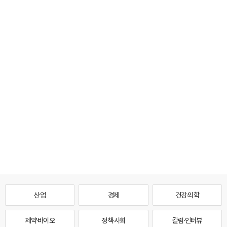
산업
경제
건강·의학
제약·바이오
정책·사회
칼럼·인터뷰