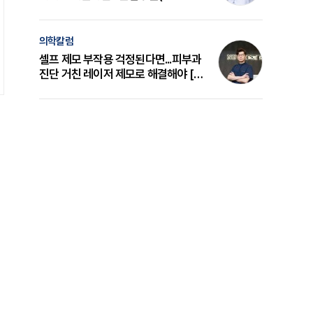
의 원리와 선택 기준 [길건 원장 칼럼]
의학칼럼
셀프 제모 부작용 걱정된다면...피부과
진단 거친 레이저 제모로 해결해야 [변
준석 원장 칼럼]