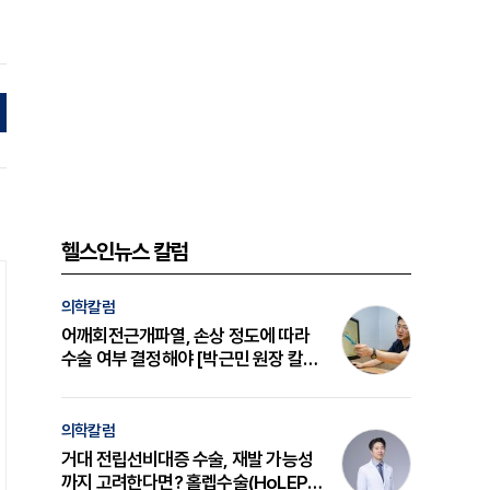
헬스인뉴스 칼럼
의학칼럼
어깨회전근개파열, 손상 정도에 따라
수술 여부 결정해야 [박근민 원장 칼
럼]
의학칼럼
거대 전립선비대증 수술, 재발 가능성
까지 고려한다면? 홀렙수술(HoLEP)