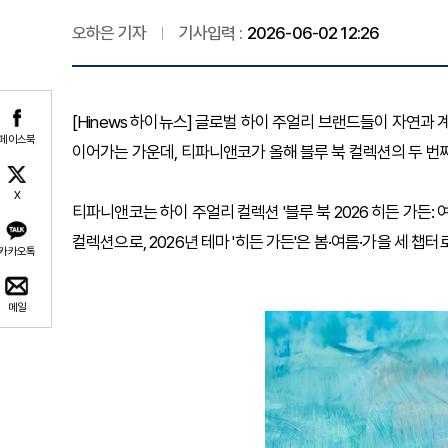
오하은 기자
기사입력 :
2026-06-02 12:26
[Hinews 하이뉴스] 글로벌 하이 주얼리 브랜드들이 자연과
페이스북
이어가는 가운데, 티파니앤코가 올해 블루 북 컬렉션의 두 번
X
티파니앤코는 하이 주얼리 컬렉션 '블루 북 2026 히든 가든:
컬렉션으로, 2026년 테마 '히든 가든'은 봄·여름·가을 세 챕터
카카오톡
메일