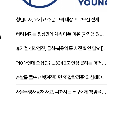
청년피자, 요기요 주문 고객 대상 프로모션 전개
허리 MRI는 정상인데 계속 아픈 이유 [차기용 원장 칼럼]
을
휴가철 건강검진, 금식·복용약 등 사전 확인 필요 [정도감 원장 칼럼]
"40대인데 오십견?"...3040도 안심 못하는 어깨 유착성 관절낭염
손발톱 들뜨고 벗겨진다면 '조갑박리증' 의심해야 [김철윤 원장 칼럼]
자율주행자동차 사고, 피해자는 누구에게 책임을 물을 수 있을까