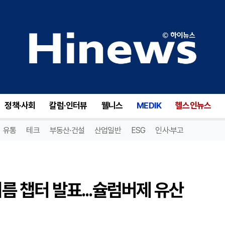
름 챕터 발표...슐럼버제 유산 재해석
정책·사회
칼럼·인터뷰
웰니스
MEDIK
헬스인뉴스
유통
테크
부동산·건설
산업일반
ESG
인사·부고
여름 챕터 발표...슐럼버제 유산