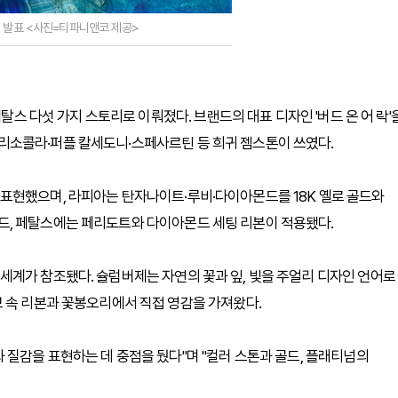
터 발표 <사진=티파니앤코 제공>
페탈스 다섯 가지 스토리로 이뤄졌다. 브랜드의 대표 디자인 '버드 온 어 락'
소콜라·퍼플 칼세도니·스페사르틴 등 희귀 젬스톤이 쓰였다.
표현했으며, 라피아는 탄자나이트·루비·다이아몬드를 18K 옐로 골드와
, 페탈스에는 페리도트와 다이아몬드 세팅 리본이 적용됐다.
세계가 참조됐다. 슐럼버제는 자연의 꽃과 잎, 빛을 주얼리 디자인 언어로
 속 리본과 꽃봉오리에서 직접 영감을 가져왔다.
 질감을 표현하는 데 중점을 뒀다"며 "컬러 스톤과 골드, 플래티넘의