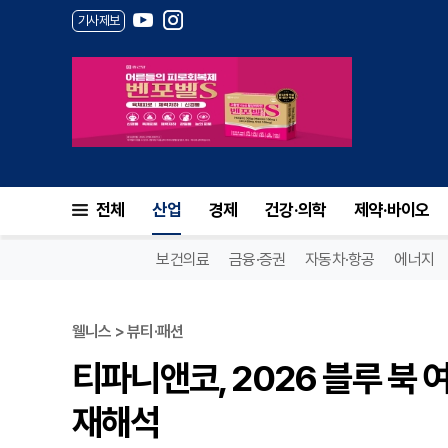
기사제보
티파니앤코, 2026 블루 북 여
전체
산업
경제
건강·의학
제약·바이오
보건의료
금융·증권
자동차·항공
에너지
웰니스 > 뷰티·패션
티파니앤코, 2026 블루 북 
재해석