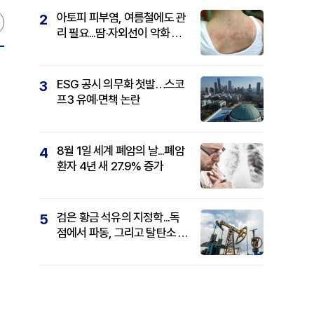
아토피 피부염, 여름철에도 관
2
리 필요...땀·자외선이 악화 요
인
ESG 공시 의무화 첫발…스코
3
프3 유예·면책 논란
8월 1일 세계 폐암의 날...폐암
4
환자 4년 새 27.9% 증가
검은 황금 석유의 지정학...독
5
점에서 파동, 그리고 탈탄소 패
권까지