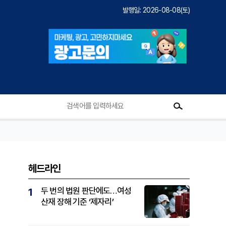
발행일: 2026-08-08(토)
헤드라인
두 번의 법원 판단에도…여성
1
산재 장해 기준 ‘제자리’