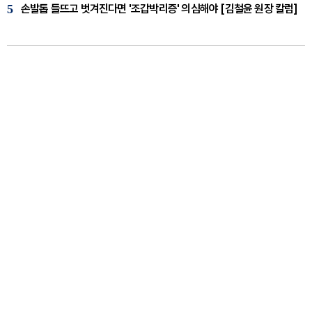
5
손발톱 들뜨고 벗겨진다면 '조갑박리증' 의심해야 [김철윤 원장 칼럼]