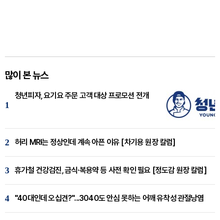
많이 본 뉴스
청년피자, 요기요 주문 고객 대상 프로모션 전개
1
2
허리 MRI는 정상인데 계속 아픈 이유 [차기용 원장 칼럼]
3
휴가철 건강검진, 금식·복용약 등 사전 확인 필요 [정도감 원장 칼럼]
4
"40대인데 오십견?"...3040도 안심 못하는 어깨 유착성 관절낭염