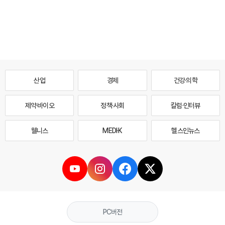
산업
경제
건강·의학
제약·바이오
정책·사회
칼럼·인터뷰
웰니스
MEDI·K
헬스인뉴스
PC버전