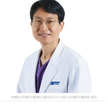
박병원 순천향대서울병원 심장내과 교수 <사진=순천향대서울병원 제공>