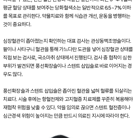
평균 혈당 상태를 보여주는 당화혈색소는 일반적으로 6.5~7% 이하
를 목표로 관리한다. 약물치료와 함께 식습관 개선, 운동을 병행하는
것이 중요하다.
심장혈관이 좁아졌는지 확인하는 대표 검사는 관상동맥조영술이다.
팔이나 사타구니 혈관을 통해 가느다란 도관을 넣어 심장혈관 상태를
직접 보는 검사로, 국소마취 상태에서 진행된다. 검사 중 협착이 심한
부위가 발견되면 풍선확장술이나 스텐트 삽입술로 바로 이어지는 경
우도 많다.
풍선확장술과 스텐트 삽입술은 좁아진 혈관을 넓혀 혈류를 되살리는
치료다. 시술 후에는 항혈전제와 고지혈증 치료제를 꾸준히 복용해야
재협착 위험을 낮출 수 있다. 약을 임의로 끊으면 스텐트 혈전증이나
심근경색 위험이 높아지는 만큼 반드시 의료진 지시에 따라야 한다.