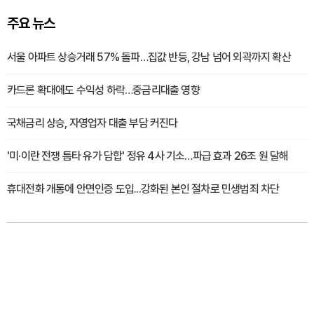
주요 뉴스
서울 아파트 상승거래 57% 돌파…집값 반등, 강남 넘어 외곽까지 확산
카드론 확대에도 수익성 하락…중금리대출 영향
국채금리 상승, 자영업자 대출 부담 커진다
'미·이란 전쟁 틈타 유가 담합' 정유 4사 기소…파급 효과 26조 원 달해
휴대전화 개통에 안면인증 도입...강화된 본인 절차로 민생범죄 차단