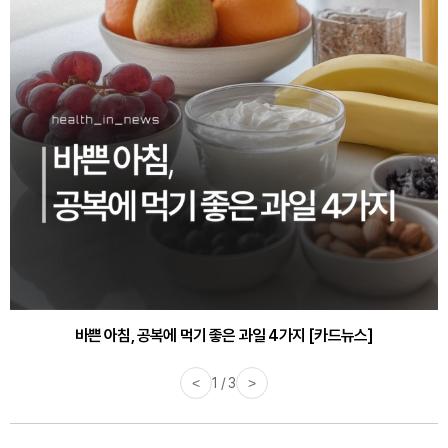
바쁜 아침, 공복에 먹기 좋은 과일 4가지 [카드뉴스]
<
1 / 3
>