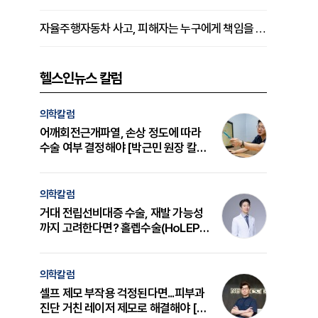
자율주행자동차 사고, 피해자는 누구에게 책임을 물을 수 있을까
헬스인뉴스 칼럼
의학칼럼
어깨회전근개파열, 손상 정도에 따라
수술 여부 결정해야 [박근민 원장 칼
럼]
의학칼럼
거대 전립선비대증 수술, 재발 가능성
까지 고려한다면? 홀렙수술(HoLEP)
의 원리와 선택 기준 [길건 원장 칼럼]
의학칼럼
셀프 제모 부작용 걱정된다면...피부과
진단 거친 레이저 제모로 해결해야 [변