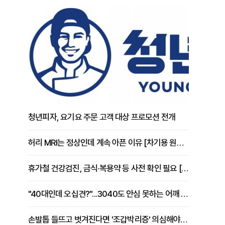
청년피자, 요기요 주문 고객 대상 프로모션 전개
허리 MRI는 정상인데 계속 아픈 이유 [차기용 원장 칼럼]
휴가철 건강검진, 금식·복용약 등 사전 확인 필요 [정도감 원장 칼럼]
"40대인데 오십견?"...3040도 안심 못하는 어깨 유착성 관절낭염
손발톱 들뜨고 벗겨진다면 '조갑박리증' 의심해야 [김철윤 원장 칼럼]