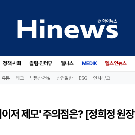
여름철 Y존 위생 관리 위한 '레이저 제모' 주의점은? [정희정 원장 칼럼]
정책·사회
칼럼·인터뷰
웰니스
MEDIK
헬스인뉴스
유통
테크
부동산·건설
산업일반
ESG
인사·부고
레이저 제모' 주의점은? [정희정 원장