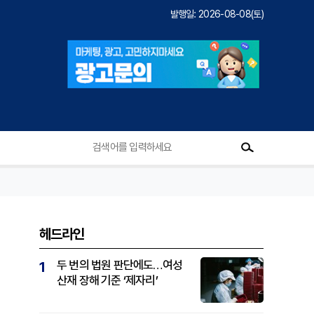
발행일: 2026-08-08(토)
헤드라인
두 번의 법원 판단에도…여성
1
산재 장해 기준 ‘제자리’