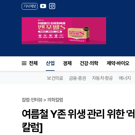
기사제보
전체
산업
경제
건강·의학
제약·바이오
보건의료
금융·증권
자동차·항공
에너지
칼럼·인터뷰 > 의학칼럼
여름철 Y존 위생 관리 위한 '
칼럼]