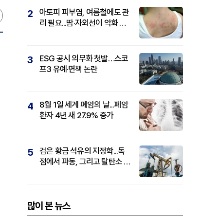
아토피 피부염, 여름철에도 관
2
리 필요...땀·자외선이 악화 요
인
ESG 공시 의무화 첫발…스코
3
프3 유예·면책 논란
8월 1일 세계 폐암의 날...폐암
4
환자 4년 새 27.9% 증가
검은 황금 석유의 지정학...독
5
점에서 파동, 그리고 탈탄소 패
권까지
많이 본 뉴스