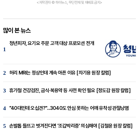
<저작권자 © 하이뉴스, 무단전재 및 재배포 금지>
많이 본 뉴스
청년피자, 요기요 주문 고객 대상 프로모션 전개
1
2
허리 MRI는 정상인데 계속 아픈 이유 [차기용 원장 칼럼]
3
휴가철 건강검진, 금식·복용약 등 사전 확인 필요 [정도감 원장 칼럼]
4
"40대인데 오십견?"...3040도 안심 못하는 어깨 유착성 관절낭염
5
손발톱 들뜨고 벗겨진다면 '조갑박리증' 의심해야 [김철윤 원장 칼럼]