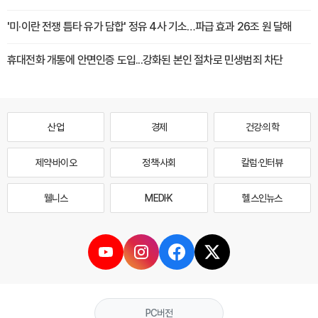
'미·이란 전쟁 틈타 유가 담합' 정유 4사 기소…파급 효과 26조 원 달해
휴대전화 개통에 안면인증 도입...강화된 본인 절차로 민생범죄 차단
산업
경제
건강·의학
제약·바이오
정책·사회
칼럼·인터뷰
웰니스
MEDI·K
헬스인뉴스
PC버전