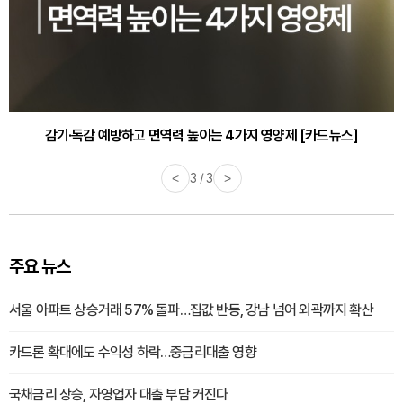
감기·독감 예방하고 면역력 높이는 4가지 영양제 [카드뉴스]
<
3 / 3
>
주요 뉴스
서울 아파트 상승거래 57% 돌파…집값 반등, 강남 넘어 외곽까지 확산
카드론 확대에도 수익성 하락…중금리대출 영향
국채금리 상승, 자영업자 대출 부담 커진다