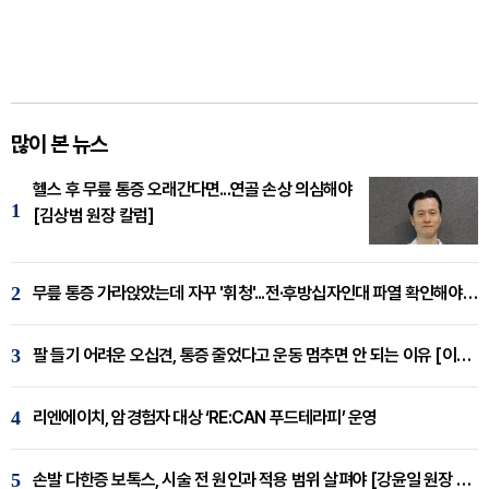
많이 본 뉴스
헬스 후 무릎 통증 오래간다면...연골 손상 의심해야
1
[김상범 원장 칼럼]
2
무릎 통증 가라앉았는데 자꾸 '휘청'...전·후방십자인대 파열 확인해야 [곽우경 원장 칼럼]
3
팔 들기 어려운 오십견, 통증 줄었다고 운동 멈추면 안 되는 이유 [이병욱 원장 칼럼]
4
리엔에이치, 암경험자 대상 ‘RE:CAN 푸드테라피’ 운영
5
손발 다한증 보톡스, 시술 전 원인과 적용 범위 살펴야 [강윤일 원장 칼럼]