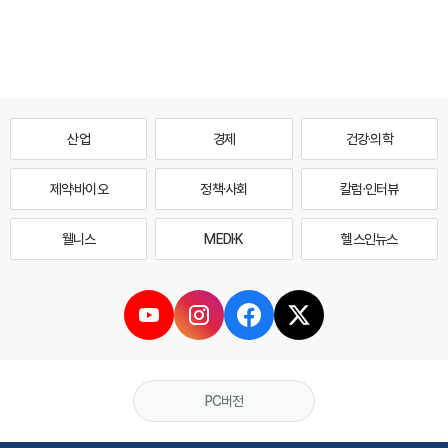
산업
경제
건강·의학
제약·바이오
정책·사회
칼럼·인터뷰
웰니스
MEDI·K
헬스인뉴스
PC버전