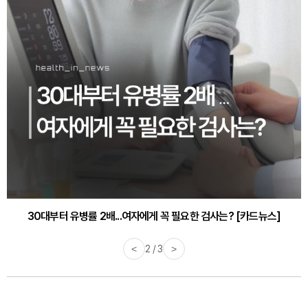
감기·독감 예방하고 면역력 높이는 4가지 영양제 [카드뉴스]
<
3 / 3
>