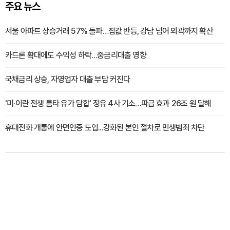
주요 뉴스
서울 아파트 상승거래 57% 돌파…집값 반등, 강남 넘어 외곽까지 확산
카드론 확대에도 수익성 하락…중금리대출 영향
국채금리 상승, 자영업자 대출 부담 커진다
'미·이란 전쟁 틈타 유가 담합' 정유 4사 기소…파급 효과 26조 원 달해
휴대전화 개통에 안면인증 도입...강화된 본인 절차로 민생범죄 차단