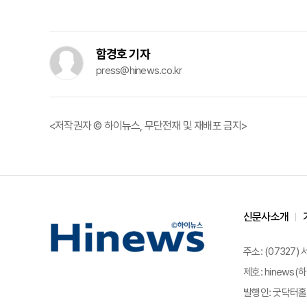
함경호 기자
press@hinews.co.kr
<저작권자 © 하이뉴스, 무단전재 및 재배포 금지>
신문사소개
주소: (07327)
제호: hinews(하
발행인: 굿닥터홀딩