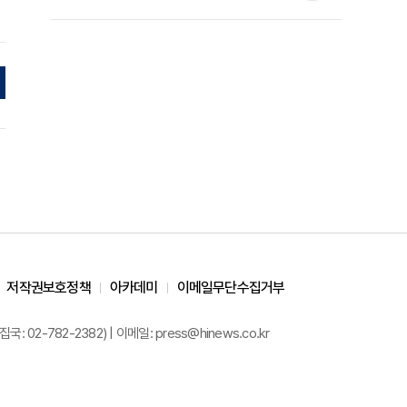
준석 원장 칼럼]
저작권보호정책
아카데미
이메일무단수집거부
02-782-2382) | 이메일: press@hinews.co.kr