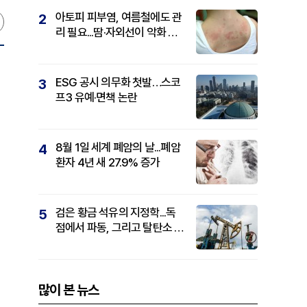
아토피 피부염, 여름철에도 관
2
리 필요...땀·자외선이 악화 요
인
ESG 공시 의무화 첫발…스코
3
프3 유예·면책 논란
8월 1일 세계 폐암의 날...폐암
4
환자 4년 새 27.9% 증가
검은 황금 석유의 지정학...독
5
점에서 파동, 그리고 탈탄소 패
권까지
많이 본 뉴스