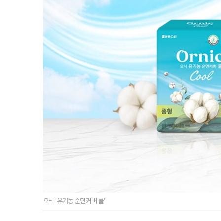
오닉 '유기농 순면커버 쿨'