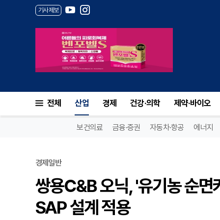
기사제보
전체
산업
경제
건강·의학
제약·바이오
보건의료
금융·증권
자동차·항공
에너지
경제일반
쌍용C&B 오닉, '유기농 순면커
SAP 설계 적용