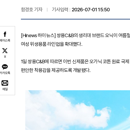
함경호 기자
기사입력 :
2026-07-01 15:50
[Hinews 하이뉴스] 쌍용C&B의 생리대 브랜드 오닉이 여름
페이스북
여성 위생용품 라인업을 확대했다.
X
1일 쌍용C&B에 따르면 이번 신제품은 오가닉 코튼 원료 국제
편안한 착용감을 제공하도록 개발됐다.
카카오톡
메일