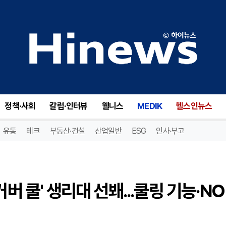
쌍용C&B 오닉, '유기농 순면커버 쿨' 생리대 선봬...쿨링 기능·NO SAP 설계 적용
정책·사회
칼럼·인터뷰
웰니스
MEDIK
헬스인뉴스
유통
테크
부동산·건설
산업일반
ESG
인사·부고
버 쿨' 생리대 선봬...쿨링 기능·NO