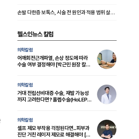
손발 다한증 보톡스, 시술 전 원인과 적용 범위 살펴야 [강윤일 원장 칼럼]
헬스인뉴스 칼럼
의학칼럼
어깨회전근개파열, 손상 정도에 따라
수술 여부 결정해야 [박근민 원장 칼
럼]
의학칼럼
거대 전립선비대증 수술, 재발 가능성
까지 고려한다면? 홀렙수술(HoLEP)
의 원리와 선택 기준 [길건 원장 칼럼]
의학칼럼
한
셀프 제모 부작용 걱정된다면...피부과
진단 거친 레이저 제모로 해결해야 [변