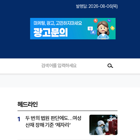
발행일: 2026-08-06(목)
헤드라인
두 번의 법원 판단에도…여성
1
산재 장해 기준 ‘제자리’