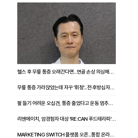
헬스 후 무릎 통증 오래간다면...연골 손상 의심해야 [김상범 원장 칼럼]
무릎 통증 가라앉았는데 자꾸 '휘청'...전·후방십자인대 파열 확인해야 [곽우경 원장 칼럼]
팔 들기 어려운 오십견, 통증 줄었다고 운동 멈추면 안 되는 이유 [이병욱 원장 칼럼]
리엔에이치, 암경험자 대상 ‘RE:CAN 푸드테라피’ 운영
MARKETING SWITCH 플랫폼 오픈...통합 온라인 마케팅 서비스 확대