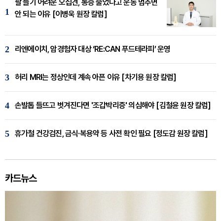
팔 들기 어려운 오십견, 통증 줄었다고 운동 멈추면
1
안 되는 이유 [이병욱 원장 칼럼]
2
리엔에이치, 암경험자 대상 ‘RE:CAN 푸드테라피’ 운영
3
허리 MRI는 정상인데 계속 아픈 이유 [차기용 원장 칼럼]
4
손발톱 들뜨고 벗겨진다면 '조갑박리증' 의심해야 [김철윤 원장 칼럼]
5
휴가철 건강검진, 금식·복용약 등 사전 확인 필요 [정도감 원장 칼럼]
카드뉴스