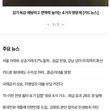
감기·독감 예방하고 면역력 높이는 4가지 영양제 [카드뉴스]
<
3 / 3
>
주요 뉴스
서울 아파트 상승거래 57% 돌파…집값 반등, 강남 넘어 외곽까지 확산
카드론 확대에도 수익성 하락…중금리대출 영향
국채금리 상승, 자영업자 대출 부담 커진다
'미·이란 전쟁 틈타 유가 담합' 정유 4사 기소…파급 효과 26조 원 달해
휴대전화 개통에 안면인증 도입...강화된 본인 절차로 민생범죄 차단