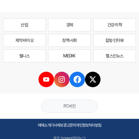
산업
경제
건강·의학
제약·바이오
정책·사회
칼럼·인터뷰
웰니스
MEDI·K
헬스인뉴스
PC버전
매체소개
기사제보
광고문의
개인정보처리방침
제호: hinews(하이뉴스)