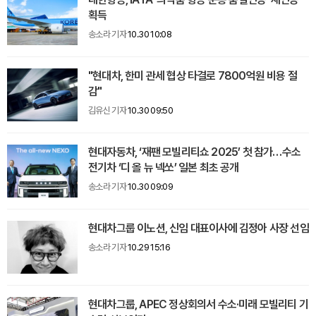
획득
송소라 기자
10.30 10:08
"현대차, 한미 관세 협상 타결로 7800억원 비용 절
감"
김유신 기자
10.30 09:50
현대자동차, ‘재팬 모빌리티쇼 2025’ 첫 참가…수소
전기차 ‘디 올 뉴 넥쏘’ 일본 최초 공개
송소라 기자
10.30 09:09
현대차그룹 이노션, 신임 대표이사에 김정아 사장 선임
송소라 기자
10.29 15:16
현대차그룹, APEC 정상회의서 수소·미래 모빌리티 기