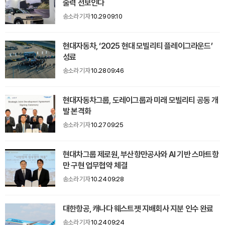
술력 선보인다
송소라 기자
10.29 09:10
현대자동차, ‘2025 현대 모빌리티 플레이그라운드’
성료
송소라 기자
10.28 09:46
현대자동차그룹, 도레이그룹과 미래 모빌리티 공동 개
발 본격화
송소라 기자
10.27 09:25
현대차그룹 제로원, 부산항만공사와 AI 기반 스마트항
만 구현 업무협약 체결
송소라 기자
10.24 09:28
대한항공, 캐나다 웨스트젯 지배회사 지분 인수 완료
송소라 기자
10.24 09:24