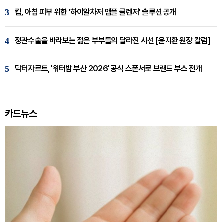
3
킵, 아침 피부 위한 '하이알차저 앰플 클렌저' 솔루션 공개
4
정관수술을 바라보는 젊은 부부들의 달라진 시선 [윤지환 원장 칼럼]
5
닥터자르트, '워터밤 부산 2026' 공식 스폰서로 브랜드 부스 전개
카드뉴스