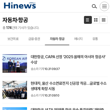
자동차·항공
총
174
건의 기사가 있습니다.
보건의료
금융·증권
자동차·항공
에너지
유통
대한항공, CAPA 선정 ‘2025 올해의 아시아 항공사’
수상
송소라 기자
10.31 09:37
현대차, 울산 수소연료전지 신공장 착공…글로벌 수소
생태계 확장 시동
송소라 기자
10.31 09:10
대한항공, IATA ‘의약품 항공 운송 품질인증’ 재인증