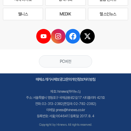
웰니스
MEDI·K
헬스인뉴스
PC버전
매체소개
기사제보
광고문의
개인정보처리방침
제호: hinews(하이뉴스)
주소: 서울특별시 영등포구 국제금융로2길 17 시티플라자 421호
전화: 02-313-2382(편집국: 02-782-2382)
이메일: press@hinews.co.kr
등록번호: 서울,아04641 | 등록일: 2017. 8. 4
Copyright by Hinews. All rights reserved.