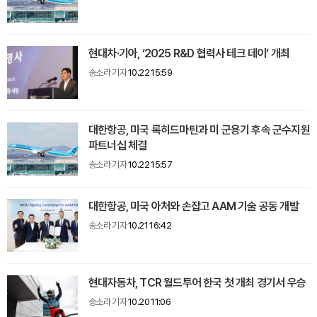
현대차·기아, ‘2025 R&D 협력사 테크 데이’ 개최
송소라 기자
10.22 15:59
대한항공, 미국 록히드마틴과 미 군용기 후속 군수지원
파트너십 체결
송소라 기자
10.22 15:57
대한항공, 미국 아처와 손잡고 AAM 기술 공동 개발
송소라 기자
10.21 16:42
현대자동차, TCR 월드투어 한국 첫 개최 경기서 우승
송소라 기자
10.20 11:06