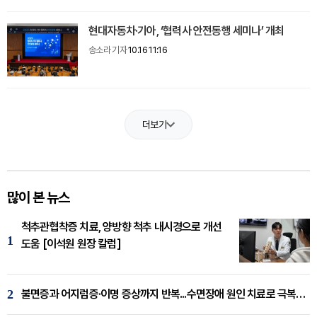
현대자동차·기아, ‘협력사 안전동행 세미나’ 개최
송소라 기자
10.16 11:16
더보기
많이 본 뉴스
척추관협착증 치료, 양방향 척추 내시경으로 개선
1
도움 [이석원 원장 칼럼]
2
불면증과 어지럼증·이명 증상까지 반복...수면장애 원인 치료로 극복해야