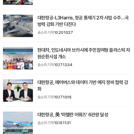
대한항공-L3Harris, 항공 통제기 2차 사업 수주…국
방력 강화 기반 다진다
송소라 기자
10.20 10:27
현대차, 인도네시아 브카시에 주민참여형 플라스틱 자
원순환시설 개소
송소라 기자
10.17 12:34
대한항공, 에어버스와 데이터 기반 예지 정비 협력 강
화
송소라 기자
10.17 10:16
대한항공, 美 ‘마젤란 어워즈’ 6관왕 달성
송소라 기자
10.16 11:31