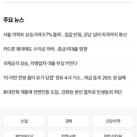
주요 뉴스
서울 아파트 상승거래 57% 돌파…집값 반등, 강남 넘어 외곽까지 확산
카드론 확대에도 수익성 하락…중금리대출 영향
국채금리 상승, 자영업자 대출 부담 커진다
'미·이란 전쟁 틈타 유가 담합' 정유 4사 기소…파급 효과 26조 원 달해
휴대전화 개통에 안면인증 도입...강화된 본인 절차로 민생범죄 차단
산업
경제
건강·의학
제약·바이오
정책·사회
칼럼·인터뷰