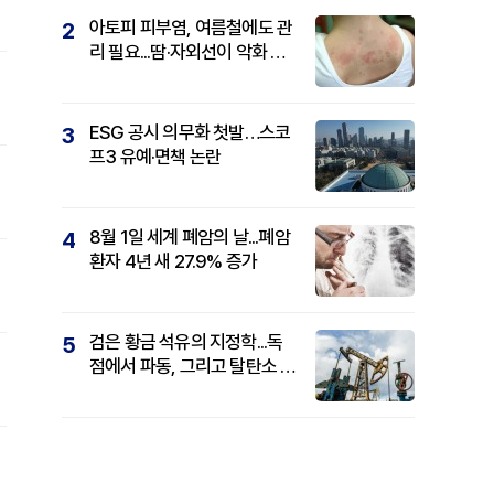
아토피 피부염, 여름철에도 관
2
리 필요...땀·자외선이 악화 요
인
ESG 공시 의무화 첫발…스코
3
프3 유예·면책 논란
8월 1일 세계 폐암의 날...폐암
4
환자 4년 새 27.9% 증가
검은 황금 석유의 지정학...독
5
점에서 파동, 그리고 탈탄소 패
권까지