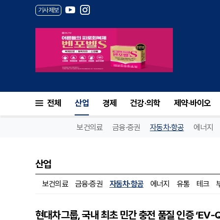
기사제보
전체
산업
경제
건강·의학
제약·바이오
보건의료
금융·증권
자동차·항공
에너지
산업
보건의료
금융·증권
자동차·항공
에너지
유통
테크
현대차그룹, 국내 최초 민간 충전 품질 인증 ‘EV-Q