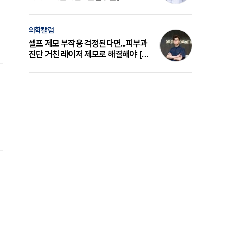
의 원리와 선택 기준 [길건 원장 칼럼]
의학칼럼
셀프 제모 부작용 걱정된다면...피부과
진단 거친 레이저 제모로 해결해야 [변
준석 원장 칼럼]