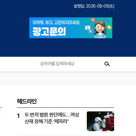
발행일: 2026-08-08(토)
헤드라인
두 번의 법원 판단에도…여성
1
산재 장해 기준 ‘제자리’