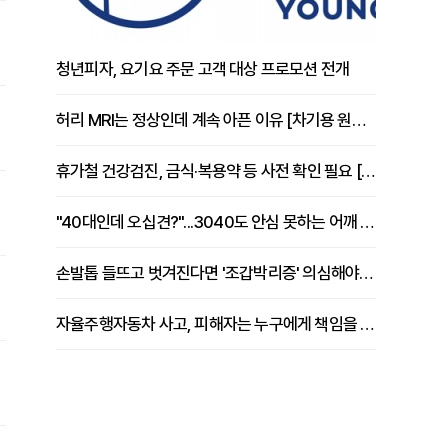
청년피자, 요기요 주문 고객 대상 프로모션 전개
허리 MRI는 정상인데 계속 아픈 이유 [차기용 원장 칼럼]
휴가철 건강검진, 금식·복용약 등 사전 확인 필요 [정도감 원장 칼럼]
"40대인데 오십견?"...3040도 안심 못하는 어깨 유착성 관절낭염
손발톱 들뜨고 벗겨진다면 '조갑박리증' 의심해야 [김철윤 원장 칼럼]
자율주행자동차 사고, 피해자는 누구에게 책임을 물을 수 있을까