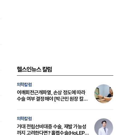
헬스인뉴스 칼럼
의학칼럼
어깨회전근개파열, 손상 정도에 따라
수술 여부 결정해야 [박근민 원장 칼
럼]
의학칼럼
거대 전립선비대증 수술, 재발 가능성
까지 고려한다면? 홀렙수술(HoLEP)