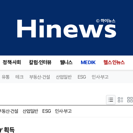
정책·사회
칼럼·인터뷰
웰니스
MEDIK
헬스인뉴스
유통
테크
부동산·건설
산업일반
ESG
인사·부고
부동산·건설
산업일반
ESG
인사·부고
’ 획득