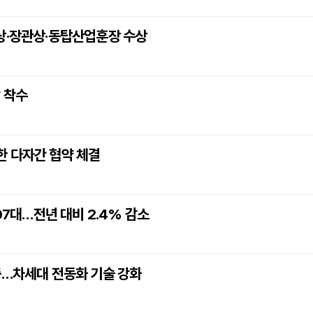
령상·장관상·동탑산업훈장 수상
 착수
한 다자간 협약 체결
07대…전년 대비 2.4% 감소
축…차세대 전동화 기술 강화