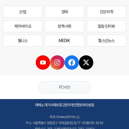
산업
경제
건강·의학
제약·바이오
정책·사회
칼럼·인터뷰
웰니스
MEDI·K
헬스인뉴스
PC버전
매체소개
기사제보
광고문의
개인정보처리방침
제호: hinews(하이뉴스)
주소: 서울특별시 영등포구 국제금융로2길 17 시티플라자 421호