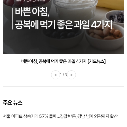
바쁜 아침, 공복에 먹기 좋은 과일 4가지 [카드뉴스]
<
1 / 3
>
주요 뉴스
서울 아파트 상승거래 57% 돌파…집값 반등, 강남 넘어 외곽까지 확산