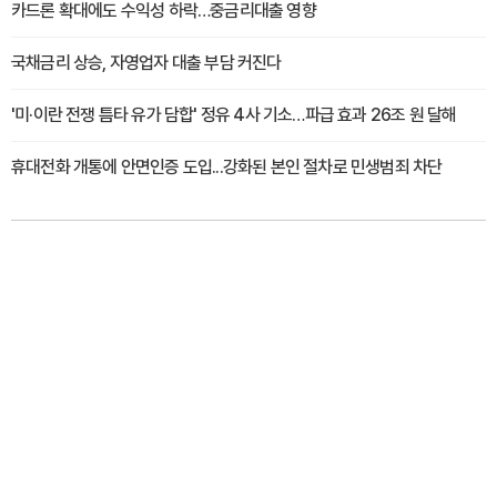
카드론 확대에도 수익성 하락…중금리대출 영향
국채금리 상승, 자영업자 대출 부담 커진다
'미·이란 전쟁 틈타 유가 담합' 정유 4사 기소…파급 효과 26조 원 달해
휴대전화 개통에 안면인증 도입...강화된 본인 절차로 민생범죄 차단