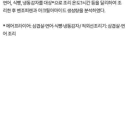
연어, 식빵, 냉동감자를 대상*으로 조리 온도?시간 등을 달리하여 조
리한 후 벤조피렌과 아크릴아마이드 생성량을 분석하였다.
* 에어프라이어: 삼겹살·연어·식빵·냉동감자/ 적외선조리기: 삼겹살·연
어 조리