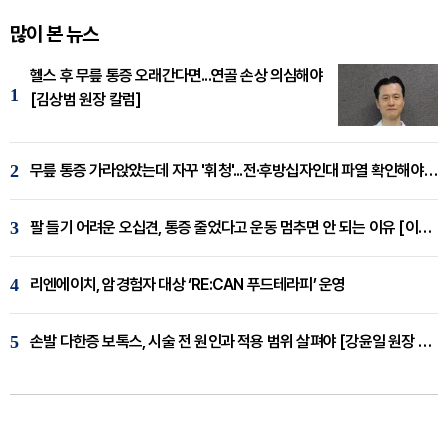
많이 본 뉴스
헬스 후 무릎 통증 오래간다면...연골 손상 의심해야
1
[김상범 원장 칼럼]
2
무릎 통증 가라앉았는데 자꾸 '휘청'...전·후방십자인대 파열 확인해야 [곽우경 원장 칼럼]
3
팔 들기 어려운 오십견, 통증 줄었다고 운동 멈추면 안 되는 이유 [이병욱 원장 칼럼]
4
리엔에이치, 암경험자 대상 ‘RE:CAN 푸드테라피’ 운영
5
손발 다한증 보톡스, 시술 전 원인과 적용 범위 살펴야 [강윤일 원장 칼럼]