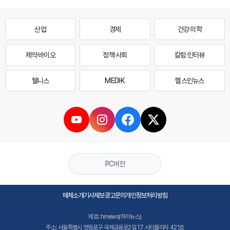
산업
경제
건강·의학
제약·바이오
정책·사회
칼럼·인터뷰
웰니스
MEDI·K
헬스인뉴스
PC버전
매체소개
기사제보
광고문의
개인정보처리방침
제호: hinews(하이뉴스)
주소: 서울특별시 영등포구 국제금융로2길 17 시티플라자 421호