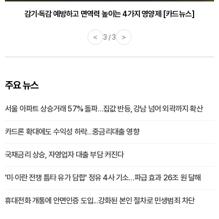
감기·독감 예방하고 면역력 높이는 4가지 영양제 [카드뉴스]
바쁜 아침, 공복에 먹기 좋은 과일 4가지 [카드뉴스]
<
3 / 3
>
주요 뉴스
서울 아파트 상승거래 57% 돌파…집값 반등, 강남 넘어 외곽까지 확산
카드론 확대에도 수익성 하락…중금리대출 영향
국채금리 상승, 자영업자 대출 부담 커진다
'미·이란 전쟁 틈타 유가 담합' 정유 4사 기소…파급 효과 26조 원 달해
휴대전화 개통에 안면인증 도입...강화된 본인 절차로 민생범죄 차단