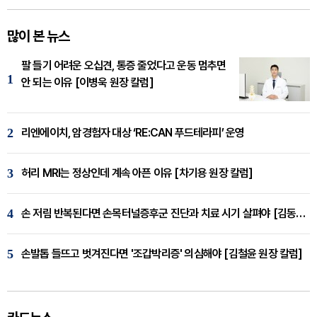
많이 본 뉴스
팔 들기 어려운 오십견, 통증 줄었다고 운동 멈추면
1
안 되는 이유 [이병욱 원장 칼럼]
2
리엔에이치, 암경험자 대상 ‘RE:CAN 푸드테라피’ 운영
3
허리 MRI는 정상인데 계속 아픈 이유 [차기용 원장 칼럼]
4
손 저림 반복된다면 손목터널증후군 진단과 치료 시기 살펴야 [김동현 원장 칼럼]
5
손발톱 들뜨고 벗겨진다면 '조갑박리증' 의심해야 [김철윤 원장 칼럼]