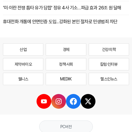
'미·이란 전쟁 틈타 유가 담합' 정유 4사 기소…파급 효과 26조 원 달해
휴대전화 개통에 안면인증 도입...강화된 본인 절차로 민생범죄 차단
산업
경제
건강·의학
제약·바이오
정책·사회
칼럼·인터뷰
웰니스
MEDI·K
헬스인뉴스
PC버전