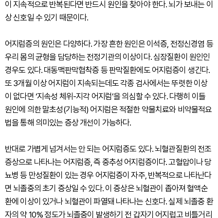
이 지속적으로 반복된다면 반드시 원인을 찾아야 한다. 뇌가 보내는 이
상 신호일 수 있기 때문이다.
어지럼증의 원인은 다양하다. 가장 흔한 원인은 이석증, 전정신경염 등
우리 몸의 균형을 담당하는 전정기관의 이상이다. 심장질환이 원인인
경우도 있다. 대동맥판막협착증 등 판막질환에도 어지럼증이 생긴다.
또 3개월 이상 어지럼이 지속되는데도 각종 검사에서는 뚜렷한 이상
이 없다면 ‘지속성 체위-지각 어지럼’을 의심할 수 있다. 다행히 이들
원인에 의한 말초성(기능적) 어지럼은 적절한 약물치료와 비약물적요
법을 통해 의미있는 증상 개선이 가능하다.
반대로 가볍게 넘겨서는 안 되는 어지럼증도 있다. 뇌혈관질환의 전조
증상으로 나타나는 어지럼증, 즉 중추성 어지럼증이다. 고혈압이나 당
뇨병 등 만성질환이 있는 경우 어지럼증이 자주, 반복적으로 나타난다
면 뇌졸중의 초기 증상일 수 있다. 이 증상은 뇌혈관이 좁아져 혈액순
환에 이상이 있거나 뇌혈관이 파열돼 나타나는 신호다. 실제 뇌졸중 환
자의 약 10% 정도가 뇌졸중이 발생하기 전 갑자기 어지럽고 비틀거리