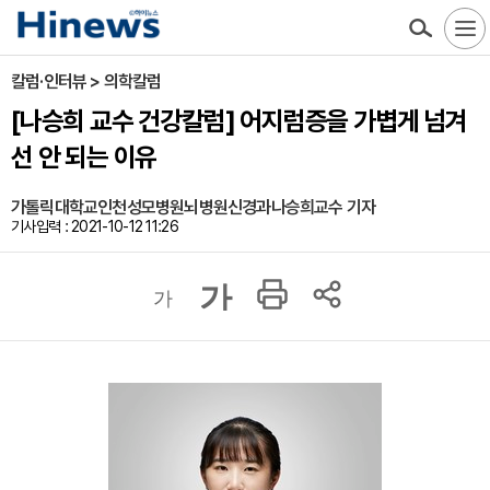
칼럼·인터뷰 > 의학칼럼
[나승희 교수 건강칼럼] 어지럼증을 가볍게 넘겨
선 안 되는 이유
가톨릭대학교인천성모병원뇌병원신경과나승희교수 기자
기사입력 : 2021-10-12 11:26
가
가