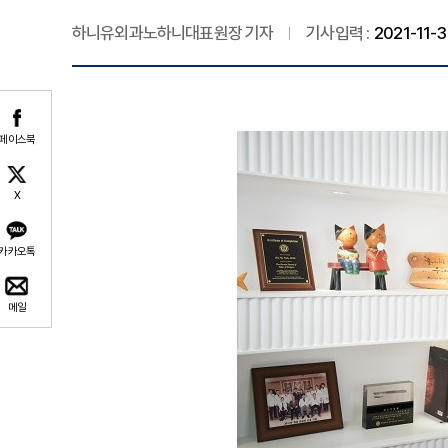
하니유외과노하니대표원장 기자
기사입력 :
2021-11-3
페이스북
X
카카오톡
메일