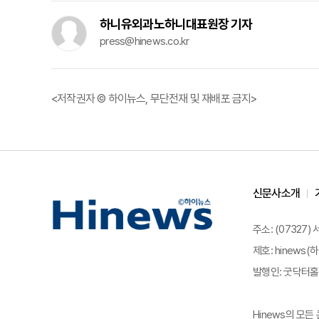
하니유외과노하니대표원장 기자
press@hinews.co.kr
<저작권자 © 하이뉴스, 무단전재 및 재배포 금지>
신문사소개
주소: (07327)
제호: hinews(하
발행인: 굿닥터홀딩
Hinews의 모