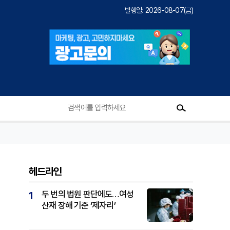
발행일: 2026-08-07(금)
헤드라인
두 번의 법원 판단에도…여성
1
산재 장해 기준 ‘제자리’