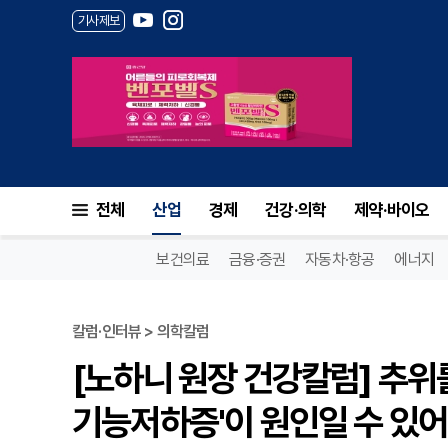
기사제보
전체
산업
경제
건강·의학
제약·바이오
보건의료
금융·증권
자동차·항공
에너지
칼럼·인터뷰 > 의학칼럼
[노하니 원장 건강칼럼] 추위
기능저하증'이 원인일 수 있어