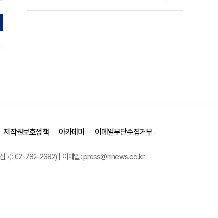
준석 원장 칼럼]
저작권보호정책
아카데미
이메일무단수집거부
02-782-2382) | 이메일: press@hinews.co.kr