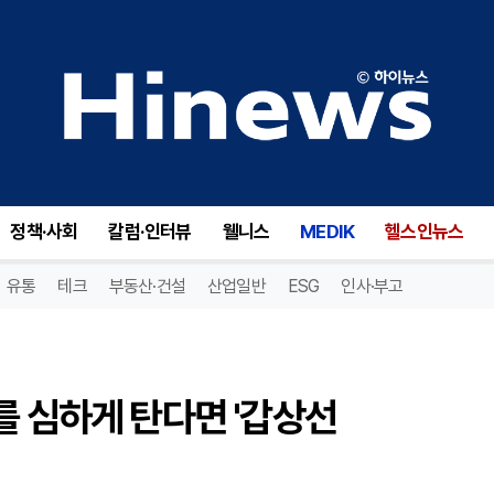
[노하니 원장 건강칼럼] 추위를 심하게 탄다면 '갑상선 기능저하증'이 원인일 수 있어
정책·사회
칼럼·인터뷰
웰니스
MEDIK
헬스인뉴스
유통
테크
부동산·건설
산업일반
ESG
인사·부고
를 심하게 탄다면 '갑상선