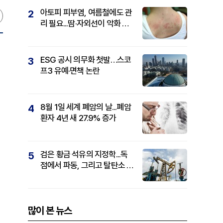
아토피 피부염, 여름철에도 관
2
리 필요...땀·자외선이 악화 요
인
ESG 공시 의무화 첫발…스코
3
프3 유예·면책 논란
8월 1일 세계 폐암의 날...폐암
4
환자 4년 새 27.9% 증가
검은 황금 석유의 지정학...독
5
점에서 파동, 그리고 탈탄소 패
권까지
많이 본 뉴스