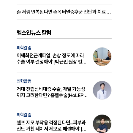
손 저림 반복된다면 손목터널증후군 진단과 치료 시기 살펴야 [김동현 원장 칼럼]
질
헬스인뉴스 칼럼
의학칼럼
어깨회전근개파열, 손상 정도에 따라
수술 여부 결정해야 [박근민 원장 칼
럼]
의학칼럼
거대 전립선비대증 수술, 재발 가능성
까지 고려한다면? 홀렙수술(HoLEP)
의 원리와 선택 기준 [길건 원장 칼럼]
의학칼럼
셀프 제모 부작용 걱정된다면...피부과
진단 거친 레이저 제모로 해결해야 [변