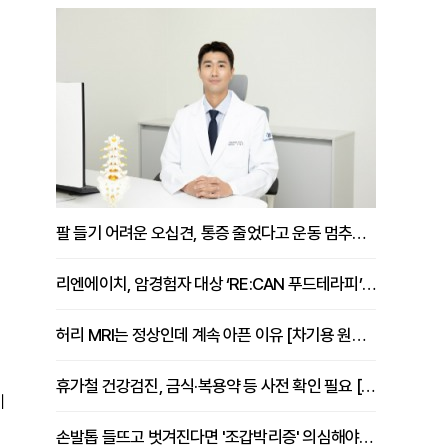
팔 들기 어려운 오십견, 통증 줄었다고 운동 멈추면 안 되는 이유 [이병욱 원장 칼럼]
리엔에이치, 암경험자 대상 ‘RE:CAN 푸드테라피’ 운영
허리 MRI는 정상인데 계속 아픈 이유 [차기용 원장 칼럼]
휴가철 건강검진, 금식·복용약 등 사전 확인 필요 [정도감 원장 칼럼]
이
손발톱 들뜨고 벗겨진다면 '조갑박리증' 의심해야 [김철윤 원장 칼럼]