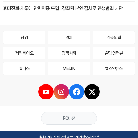
휴대전화 개통에 안면인증 도입...강화된 본인 절차로 민생범죄 차단
산업
경제
건강·의학
제약·바이오
정책·사회
칼럼·인터뷰
웰니스
MEDI·K
헬스인뉴스
PC버전
매체소개
기사제보
광고문의
개인정보처리방침