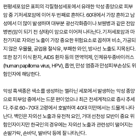
편평세포암은 표피의 각질형성세포에서 유래한 악성 종양으로 피부
암 중 기저세포암에 이어 두 번째로 흔하다. 60대에서 가장 흔하고 남
성에서 더 많이 발생하며 대부분 광선각화증이나 보웬병과 같은 전암
병변(암이 되기 전 상태)이 암으로 이어져 나타난다. 기저세포암과 마
찬가지로 자외선 노출이 가장 중요한 위험요소로 꼽히며 비소, 가공되
지 않은 우물물, 공업용 절삭유, 부패한 와인, 방사선 노출도 지목된다.
또한 장기 이식 환자, AIDS 환자 등의 면역억제, 인체유두종바이러스
(human papilloma virus, HPV), 흡연, 만성 염증과 만성피부손상도 위
험인자에 해당한다.
악성 흑색종은 색소를 생성하는 멜라닌 세포에서 발생하는 악성 종양
으로 피부암 중에서는 드문 편이었으나 최근 전세계적으로 증사 추세
다. 주로 60~70대 고령에서 호발하며 40대 미만에서는 드물게 나타
난다. 백인은 자외선 노출과 유전적 요인, 거대 선천성 모반이 중요 위
험인자이지만 한국인의 경우에는 자외선 노출과 관련성이 떨어지는
손발가락, 손바닥, 발바닥 등에 잘 나타난다.