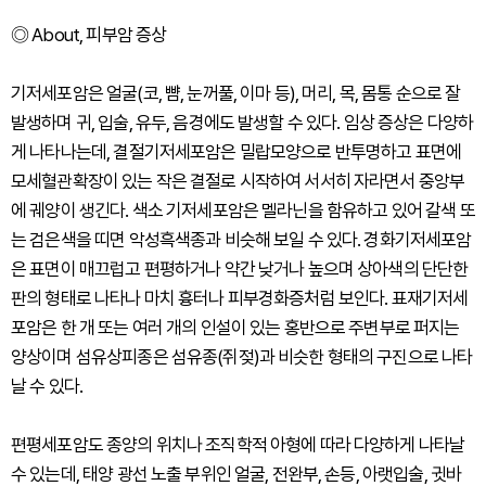
◎ About, 피부암 증상
기저세포암은 얼굴(코, 뺨, 눈꺼풀, 이마 등), 머리, 목, 몸통 순으로 잘
발생하며 귀, 입술, 유두, 음경에도 발생할 수 있다. 임상 증상은 다양하
게 나타나는데, 결절기저세포암은 밀랍모양으로 반투명하고 표면에
모세혈관확장이 있는 작은 결절로 시작하여 서서히 자라면서 중앙부
에 궤양이 생긴다. 색소 기저세포암은 멜라닌을 함유하고 있어 갈색 또
는 검은색을 띠면 악성흑색종과 비슷해 보일 수 있다. 경화기저세포암
은 표면이 매끄럽고 편평하거나 약간 낮거나 높으며 상아색의 단단한
판의 형태로 나타나 마치 흉터나 피부경화증처럼 보인다. 표재기저세
포암은 한 개 또는 여러 개의 인설이 있는 홍반으로 주변부로 퍼지는
양상이며 섬유상피종은 섬유종(쥐젖)과 비슷한 형태의 구진으로 나타
날 수 있다.
편평세포암도 종양의 위치나 조직학적 아형에 따라 다양하게 나타날
수 있는데, 태양 광선 노출 부위인 얼굴, 전완부, 손등, 아랫입술, 귓바