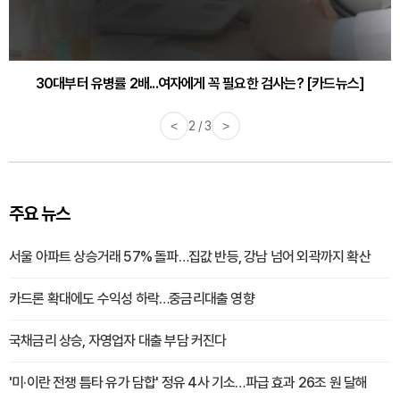
30대부터 유병률 2배...여자에게 꼭 필요한 검사는? [카드뉴스]
감기·독감 예방하고 면역력 높이는 4가지 영양제 [카드뉴스]
<
2 / 3
>
주요 뉴스
서울 아파트 상승거래 57% 돌파…집값 반등, 강남 넘어 외곽까지 확산
카드론 확대에도 수익성 하락…중금리대출 영향
국채금리 상승, 자영업자 대출 부담 커진다
'미·이란 전쟁 틈타 유가 담합' 정유 4사 기소…파급 효과 26조 원 달해