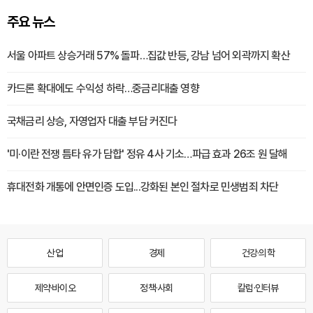
주요 뉴스
서울 아파트 상승거래 57% 돌파…집값 반등, 강남 넘어 외곽까지 확산
카드론 확대에도 수익성 하락…중금리대출 영향
국채금리 상승, 자영업자 대출 부담 커진다
'미·이란 전쟁 틈타 유가 담합' 정유 4사 기소…파급 효과 26조 원 달해
휴대전화 개통에 안면인증 도입...강화된 본인 절차로 민생범죄 차단
산업
경제
건강·의학
제약·바이오
정책·사회
칼럼·인터뷰