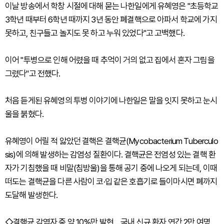
이날 방송에서 학창 시절에 대해 묻는 나한일에게 유혜영은 "초등학교
3학년 때부터 6학년 때까지 3년 동안 폐결핵으로 아파서 학교에 가지
못하고, 친구들고 놀지도 못 하고 누워 있었다"고 고백했다.
이어 "투병으로 인해 어렸을 때 추억이 거의 없고 집에서 혼자 그림을
그렸다"고 전했다.
처음 듣게된 유혜영의 투병 이야기에 나한일은 말을 잇지 못하고 눈시
울을 붉혔다.
유혜영이 어릴 적 앓았던 결핵은 결핵균(Mycobacterium Tuberculo
sis)에 의해 발생하는 감염성 질환이다. 결핵균은 전염성 있는 결핵 환
자가 기침했을 때 비말(침방울)을 통해 공기 중에 나오게 되는데, 이때
떠도는 결핵균을 다른 사람이 코·입 같은 호흡기로 들이마시면 폐까지
도달해 발생한다.
◇결핵균 감염자 중 약 10%만 발현… 국내 신규 환자 연간 2만 여명