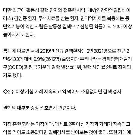
다만 최근에 활동성 결핵 환자와 접촉한 사람, HIV(인간면역결핍바이
러스) 감염증 환자, 투석치료를 받는 환자, 면역억제제를 복용하는 등
면역기능이 약한 사람은 활동성 결핵으로 진행될 확률이 약 20배 이상
높아지기도 한다.
통계에 따르면 국내 2019년 신규 결핵환자는 2만3821명으로 전년 2
만6433명 대비 9.9%(2612명) 줄었지만 우리나라는 경제협력개발기
구(OCED) 회원국 가운데 결핵 발생률 1위, 결핵 사망률 2위로 집계되
기도 했다.
◇2주 이상 기침·가래 지속되고 약 먹어도 소용없다면 결핵 검사
결핵의 대부분 증상은 호흡기 관련이다.
가장 흔한 형태는 기침이다. 대체로 2주 이상 기침과 가래가 지속되고
약을 먹어도 소용없다면 결핵검사를 받아보는 것이 좋다. 또한 가래에