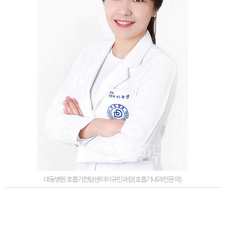
대동병원호흡기전담센터이규민과장(호흡기내과전문의)