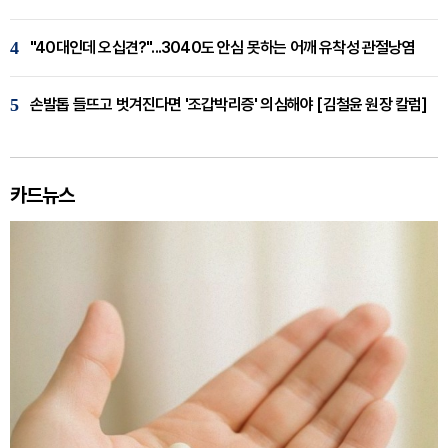
4
"40대인데 오십견?"...3040도 안심 못하는 어깨 유착성 관절낭염
5
손발톱 들뜨고 벗겨진다면 '조갑박리증' 의심해야 [김철윤 원장 칼럼]
카드뉴스