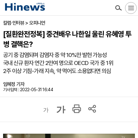
칼럼·인터뷰 > 오피니언
[질환완전정복] 중견배우 나한일 울린 유혜영 투
병 결핵은?
공기 중 감염되며 감염자 중 약 10%만 발현 가능성
국내 신규 환자 연간 2만여 명으로 OECD 국가 중 1위
2주 이상 기침-가래 지속, 약 먹어도 소용없다면 의심
임혜정 기자
기사입력 : 2022-05-31 16:44
가
가