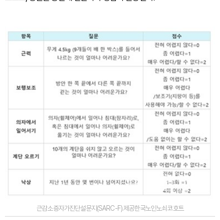
근감소증자가진단설문지(SARC-F).제공한국노인노쇠코호트