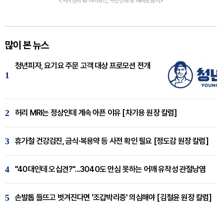
<저작권자 © 하이뉴스, 무단전재 및 재배포 금지>
많이 본 뉴스
청년피자, 요기요 주문 고객 대상 프로모션 전개
1
2
허리 MRI는 정상인데 계속 아픈 이유 [차기용 원장 칼럼]
3
휴가철 건강검진, 금식·복용약 등 사전 확인 필요 [정도감 원장 칼럼]
4
"40대인데 오십견?"...3040도 안심 못하는 어깨 유착성 관절낭염
5
손발톱 들뜨고 벗겨진다면 '조갑박리증' 의심해야 [김철윤 원장 칼럼]