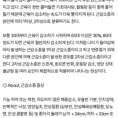
육의 움직임이 떨어지면서 근육이 쇠퇴하는 것이 주된 원인으로 여겨
지고 있다. 근육이 한번 줄어들면 기초대사량, 활동량 등이 함께 줄어
들기 때문에 근육이 감소하는 속도가 더욱 빨라지게 된다. 근감소증의
원인에 따라 1차성, 2차성으로 분류하기도 한다.
보통 30대부터 근육이 감소하기 시작하며 60대 이상은 30%, 80대
정도가 되면 근육의 절반까지 감소하게 된다. 이처럼 나이가 들어감에
따라 발생하는 근감소증을 1차성 근감소증이라고 하고 연령증가 외에
다른 원인에 의해 근감소증이 발생한 경우를 2차성 근감소증이라고
한다. 2차성 근감소증은 신경계, 호르몬 변화, 운동량 감소, 영양 상태
불균형 등 여러 요인이 복합적으로 작용하여 나타나는 현상이다.
◎ About, 근감소증 증상
기능 저하 또는 제한, 의도하지 않은 체중감소, 우울한 기분, 인지장애,
반복적인 낙상, 영양실조, 만성질환 (심부전, 만성폐쇄성폐질환, 당뇨
병, 만성 콩팥병 등) 및 종아리 둘레가 남자 < 34cm, 여자 < 33cm 또