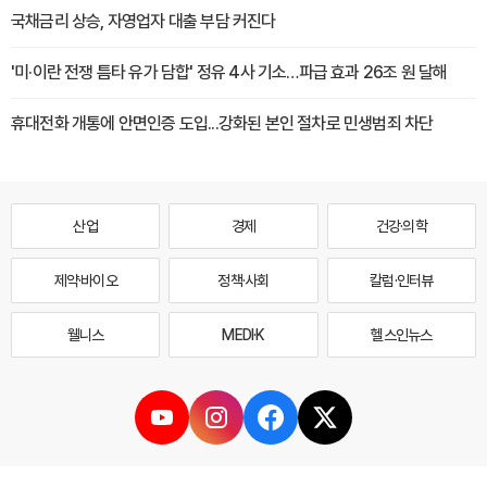
국채금리 상승, 자영업자 대출 부담 커진다
'미·이란 전쟁 틈타 유가 담합' 정유 4사 기소…파급 효과 26조 원 달해
휴대전화 개통에 안면인증 도입...강화된 본인 절차로 민생범죄 차단
산업
경제
건강·의학
제약·바이오
정책·사회
칼럼·인터뷰
웰니스
MEDI·K
헬스인뉴스