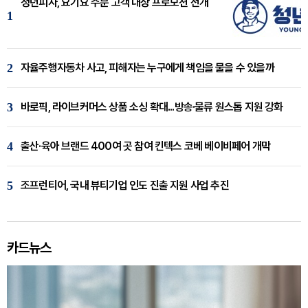
청년피자, 요기요 주문 고객 대상 프로모션 전개
1
2
자율주행자동차 사고, 피해자는 누구에게 책임을 물을 수 있을까
3
바로픽, 라이브커머스 상품 소싱 확대...방송·물류 원스톱 지원 강화
4
출산·육아 브랜드 400여 곳 참여 킨텍스 코베 베이비페어 개막
5
조프런티어, 국내 뷰티기업 인도 진출 지원 사업 추진
카드뉴스