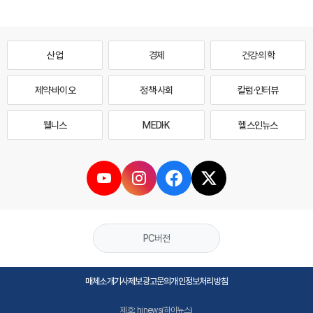
산업
경제
건강·의학
제약·바이오
정책·사회
칼럼·인터뷰
웰니스
MEDI·K
헬스인뉴스
PC버전
매체소개
기사제보
광고문의
개인정보처리방침
제호: hinews(하이뉴스)