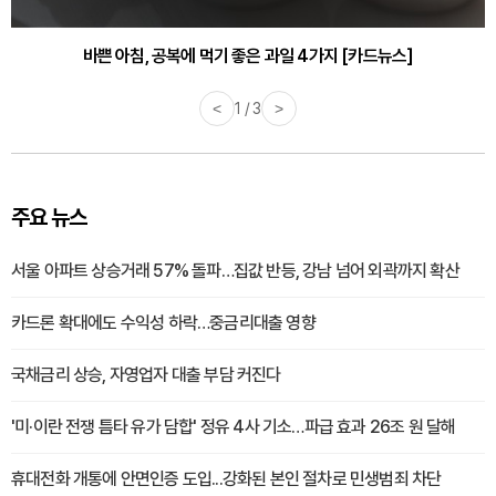
바쁜 아침, 공복에 먹기 좋은 과일 4가지 [카드뉴스]
<
1 / 3
>
주요 뉴스
서울 아파트 상승거래 57% 돌파…집값 반등, 강남 넘어 외곽까지 확산
카드론 확대에도 수익성 하락…중금리대출 영향
국채금리 상승, 자영업자 대출 부담 커진다
'미·이란 전쟁 틈타 유가 담합' 정유 4사 기소…파급 효과 26조 원 달해
휴대전화 개통에 안면인증 도입...강화된 본인 절차로 민생범죄 차단