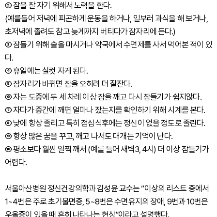
② 잠을 잘 자기 위해서 노력을 한다.
(예를들어 저녁에 피곤하게 운동을 하거나, 일부러 과식을 해 보거나,
초저녁에 졸려도 참고 늦게까지 버티다가 잠자리에 든다.)
③ 잠들기 위해 술을 마시거나 약국에서 수면제를 사서 먹어본 적이 있
다.
④ 휴일에는 실컷 자게 된다.
⑤ 잠자리가 바뀌면 잠을 오히려 더 잘잔다.
⑥ 자는 도중에 두 세 차례 이상 잠을 깨고 다시 잠들기가 쉽지않다.
⑦ 자다가 중간에 깨면 얼마나 잤는지를 확인하기 위해 시계를 본다.
⑧ 낮에 항상 졸리고 특히 점심식후에는 정신이 없을 정도로 졸린다.
⑨ 항상 많은 꿈을 꾸고, 깨고 나서도 대개는 기억이 난다.
⑩ 평소보다 훨씬 일찍 깨서 (예를 들어 새벽3, 4시) 더 이상 잠들기가
어렵다.
서울아산병원 정신건강의학과 김성윤 교수는 “이상의 리스트 중에서
1~4번은 주로 초기불면증, 5~8번은 수면유지의 장애, 9번과 10번은
우울증이 있을 때 흔히 나타나는 현상”이라고 설명했다.