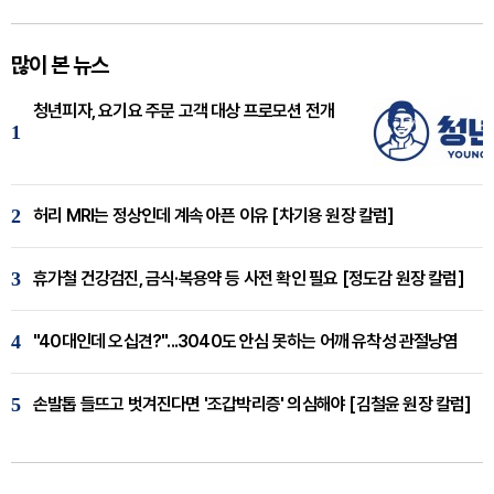
많이 본 뉴스
청년피자, 요기요 주문 고객 대상 프로모션 전개
1
2
허리 MRI는 정상인데 계속 아픈 이유 [차기용 원장 칼럼]
3
휴가철 건강검진, 금식·복용약 등 사전 확인 필요 [정도감 원장 칼럼]
4
"40대인데 오십견?"...3040도 안심 못하는 어깨 유착성 관절낭염
5
손발톱 들뜨고 벗겨진다면 '조갑박리증' 의심해야 [김철윤 원장 칼럼]