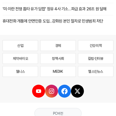
'미·이란 전쟁 틈타 유가 담합' 정유 4사 기소…파급 효과 26조 원 달해
휴대전화 개통에 안면인증 도입...강화된 본인 절차로 민생범죄 차단
산업
경제
건강·의학
제약·바이오
정책·사회
칼럼·인터뷰
웰니스
MEDI·K
헬스인뉴스
PC버전