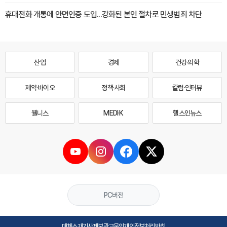
휴대전화 개통에 안면인증 도입...강화된 본인 절차로 민생범죄 차단
산업
경제
건강·의학
제약·바이오
정책·사회
칼럼·인터뷰
웰니스
MEDI·K
헬스인뉴스
PC버전
매체소개
기사제보
광고문의
개인정보처리방침