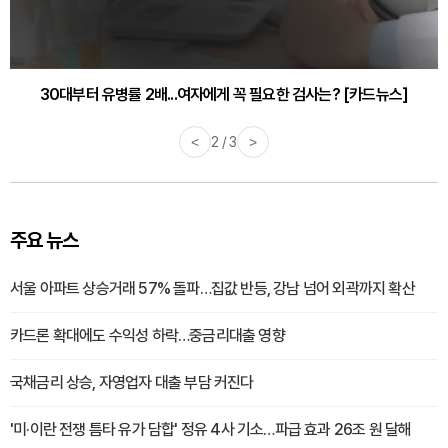
30대부터 유병률 2배...여자에게 꼭 필요한 검사는? [카드뉴스]
<
2 / 3
>
주요 뉴스
서울 아파트 상승거래 57% 돌파…집값 반등, 강남 넘어 외곽까지 확산
카드론 확대에도 수익성 하락…중금리대출 영향
국채금리 상승, 자영업자 대출 부담 커진다
'미·이란 전쟁 틈타 유가 담합' 정유 4사 기소…파급 효과 26조 원 달해