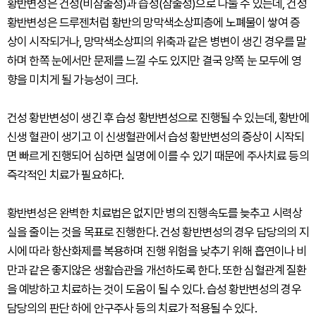
황반변성은 건성(비삼출성)과 습성(삼출성)으로 나눌 수 있는데, 건성
황반변성은 드루젠처럼 황반의 망막색소상피층에 노폐물이 쌓여 증
상이 시작되거나, 망막색소상피의 위축과 같은 병변이 생긴 경우를 말
하며 한쪽 눈에서만 문제를 느낄 수도 있지만 결국 양쪽 눈 모두에 영
향을 미치게 될 가능성이 크다.
건성 황반변성이 생긴 후 습성 황반변성으로 진행될 수 있는데, 황반에
신생 혈관이 생기고 이 신생혈관에서 습성 황반변성의 증상이 시작되
면 빠르게 진행되어 심하면 실명에 이를 수 있기 때문에 주사치료 등의
즉각적인 치료가 필요하다.
황반변성은 완벽한 치료법은 없지만 병의 진행속도를 늦추고 시력상
실을 줄이는 것을 목표로 진행한다. 건성 황반변성의 경우 담당의의 지
시에 따라 항산화제를 복용하며 진행 위험을 낮추기 위해 흡연이나 비
만과 같은 좋지않은 생활습관을 개선하도록 한다. 또한 심혈관계 질환
을 예방하고 치료하는 것이 도움이 될 수 있다. 습성 황반변성의 경우
담당의의 판단 하에 안구주사 등의 치료가 적용될 수 있다.