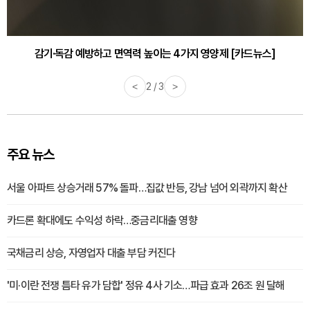
감기·독감 예방하고 면역력 높이는 4가지 영양제 [카드뉴스]
<
3 / 3
>
주요 뉴스
서울 아파트 상승거래 57% 돌파…집값 반등, 강남 넘어 외곽까지 확산
카드론 확대에도 수익성 하락…중금리대출 영향
국채금리 상승, 자영업자 대출 부담 커진다
'미·이란 전쟁 틈타 유가 담합' 정유 4사 기소…파급 효과 26조 원 달해