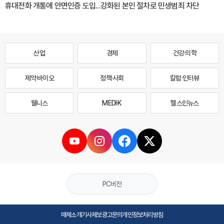
휴대전화 개통에 안면인증 도입...강화된 본인 절차로 민생범죄 차단
산업
경제
건강·의학
제약·바이오
정책·사회
칼럼·인터뷰
웰니스
MEDI·K
헬스인뉴스
PC버전
매체소개
기사제보
광고문의
개인정보처리방침