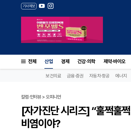
기사제보
전체
산업
경제
건강·의학
제약·바이오
보건의료
금융·증권
자동차·항공
에너지
칼럼·인터뷰 > 오피니언
[자가진단 시리즈] “훌쩍훌쩍
비염이야?