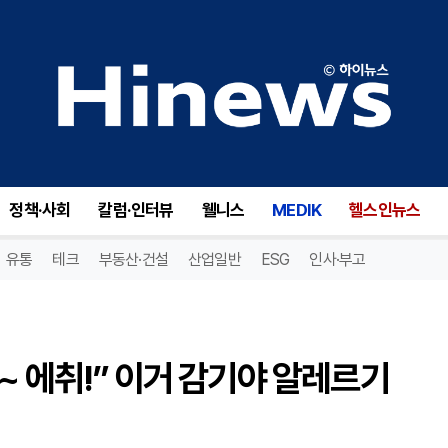
[자가진단 시리즈] “훌쩍훌쩍~ 에취!” 이거 감기야 알레르기 비염이야?
정책·사회
칼럼·인터뷰
웰니스
MEDIK
헬스인뉴스
유통
테크
부동산·건설
산업일반
ESG
인사·부고
~ 에취!” 이거 감기야 알레르기