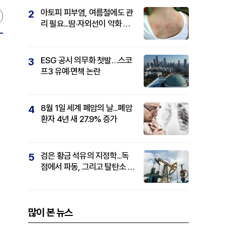
아토피 피부염, 여름철에도 관
2
리 필요...땀·자외선이 악화 요
인
ESG 공시 의무화 첫발…스코
3
프3 유예·면책 논란
8월 1일 세계 폐암의 날...폐암
4
환자 4년 새 27.9% 증가
검은 황금 석유의 지정학...독
5
점에서 파동, 그리고 탈탄소 패
권까지
많이 본 뉴스