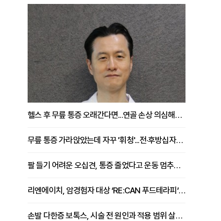
헬스 후 무릎 통증 오래간다면...연골 손상 의심해야 [김상범 원장 칼럼]
성
무릎 통증 가라앉았는데 자꾸 '휘청'...전·후방십자인대 파열 확인해야 [곽우경 원장 칼럼]
팔 들기 어려운 오십견, 통증 줄었다고 운동 멈추면 안 되는 이유 [이병욱 원장 칼럼]
리엔에이치, 암경험자 대상 ‘RE:CAN 푸드테라피’ 운영
손발 다한증 보톡스, 시술 전 원인과 적용 범위 살펴야 [강윤일 원장 칼럼]