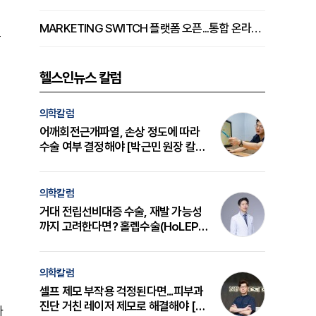
MARKETING SWITCH 플랫폼 오픈...통합 온라인 마케팅 서비스 확대
는
헬스인뉴스 칼럼
의학칼럼
이
어깨회전근개파열, 손상 정도에 따라
수술 여부 결정해야 [박근민 원장 칼
럼]
의학칼럼
거대 전립선비대증 수술, 재발 가능성
기
까지 고려한다면? 홀렙수술(HoLEP)
의 원리와 선택 기준 [길건 원장 칼럼]
의학칼럼
셀프 제모 부작용 걱정된다면...피부과
진단 거친 레이저 제모로 해결해야 [변
가