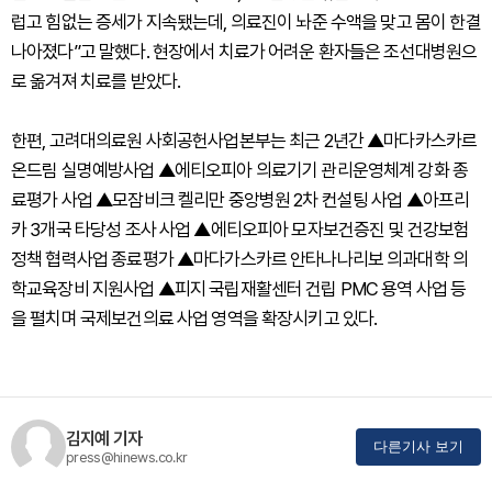
럽고 힘없는 증세가 지속됐는데, 의료진이 놔준 수액을 맞고 몸이 한결
나아졌다”고 말했다. 현장에서 치료가 어려운 환자들은 조선대병원으
로 옮겨져 치료를 받았다.
한편, 고려대의료원 사회공헌사업본부는 최근 2년간 ▲마다카스카르
온드림 실명예방사업 ▲에티오피아 의료기기 관리운영체계 강화 종
료평가 사업 ▲모잠비크 켈리만 중앙병원 2차 컨설팅 사업 ▲아프리
카 3개국 타당성 조사 사업 ▲에티오피아 모자보건증진 및 건강보험
정책 협력사업 종료평가 ▲마다가스카르 안타나나리보 의과대학 의
학교육장비 지원사업 ▲피지 국립재활센터 건립 PMC 용역 사업 등
을 펼치며 국제보건의료 사업 영역을 확장시키고 있다.
김지예 기자
다른기사 보기
press@hinews.co.kr