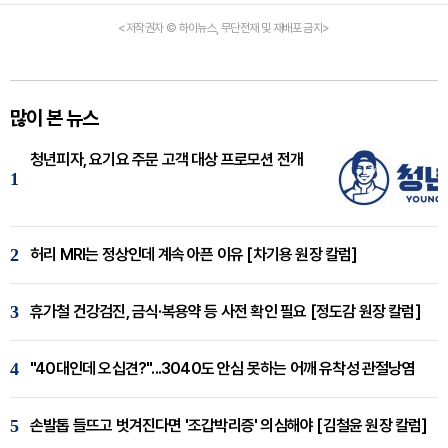
<저작권자 © 하이뉴스, 무단전재 및 재배포 금지>
많이 본 뉴스
청년피자, 요기요 주문 고객 대상 프로모션 전개
1
2
허리 MRI는 정상인데 계속 아픈 이유 [차기용 원장 칼럼]
3
휴가철 건강검진, 금식·복용약 등 사전 확인 필요 [정도감 원장 칼럼]
4
"40대인데 오십견?"...3040도 안심 못하는 어깨 유착성 관절낭염
5
손발톱 들뜨고 벗겨진다면 '조갑박리증' 의심해야 [김철윤 원장 칼럼]