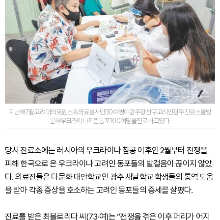
지난해7월고려대의료원소속의료봉사단30여명이광주광산구고려인광주진료소를방
문해우크라이나피란동포100여명을진료하고있다.
당시 진료소에는 러시아의 우크라이나 침공 이후인 2월부터 전쟁을
피해 한국으로 온 우크라이나 고려인 동포들의 발걸음이 끊이지 않았
다. 의료진들은 다문화 대안학교인 광주 새날학교 학생들의 통역 도움
을 받아 각종 증상을 호소하는 고려인 동포들의 증세를 살폈다.
진료를 받은 최블로리다 씨(73·여)는 “전쟁을 겪은 이후 머리가 어지