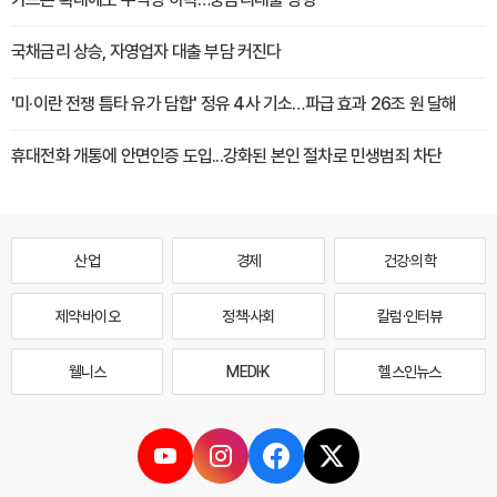
국채금리 상승, 자영업자 대출 부담 커진다
'미·이란 전쟁 틈타 유가 담합' 정유 4사 기소…파급 효과 26조 원 달해
휴대전화 개통에 안면인증 도입...강화된 본인 절차로 민생범죄 차단
산업
경제
건강·의학
제약·바이오
정책·사회
칼럼·인터뷰
웰니스
MEDI·K
헬스인뉴스