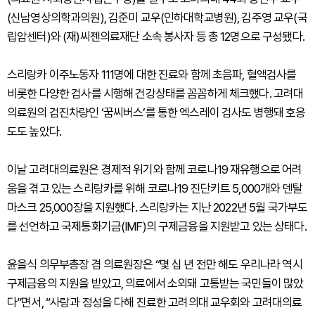
(신남영상의학과의원), 김준미 교우(인하대학교병원), 김주영 교우(국
립암센터)와 (재)씨젠의료재단 소속 봉사자 등 총 12명으로 구성됐다.
스리랑카 이주노동자 111명에 대한 진료와 함께 초음파, 혈액검사를
비롯한 다양한 검사를 시행해 건강상태를 꼼꼼하게 체크했다. 고려대
의료원의 검진차량인 ‘꿈씨버스’를 통한 엑스레이 검사도 병행돼 호응
도도 높았다.
이날 고려대의료원은 경제적 위기와 함께 코로나19 재유행으로 어려
움을 겪고 있는 스리랑카를 위해 코로나19 진단키트 5,000개와 덴탈
마스크 25,000장을 지원했다. 스리랑카는 지난 2022년 5월 국가부도
를 선언하고 국제통화기금(IMF)의 구제금융을 지원받고 있는 상태다.
윤을식 의무부총장 겸 의료원장은 “몇 십 년 전만 해도 우리나라 역시
구제금융의 지원을 받았고, 의료에서 소외돼 고통받는 국민들이 많았
다”면서, “사랑과 정성을 다해 진료한 고려의대 교우회와 고려대의료