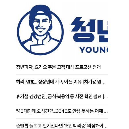
청년피자, 요기요 주문 고객 대상 프로모션 전개
허리 MRI는 정상인데 계속 아픈 이유 [차기용 원장 칼럼]
휴가철 건강검진, 금식·복용약 등 사전 확인 필요 [정도감 원장 칼럼]
"40대인데 오십견?"...3040도 안심 못하는 어깨 유착성 관절낭염
손발톱 들뜨고 벗겨진다면 '조갑박리증' 의심해야 [김철윤 원장 칼럼]