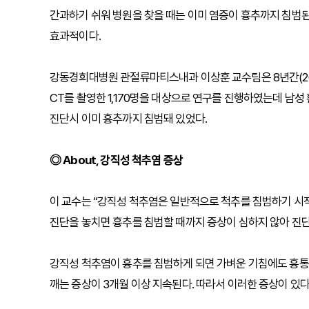
간과하기 쉬워 병원을 찾을 때는 이미 염증이 흉추까지 침범된
효과적이다.
강동경희대병원 관절류마티스내과 이상훈 교수팀은 8년간(200
CT를 촬영한 1,170명을 대상으로 연구를 진행하였는데 남성 환자
진단시 이미 흉추까지 침범돼 있었다.
◎ About, 강직성 척추염 증상
이 교수는 “강직성 척추염은 일반적으로 척추를 침범하기 시
진단을 놓치면 흉추를 침범할 때까지 증상이 심하지 않아 진단
강직성 척추염이 흉추를 침범하게 되면 가벼운 기침에도 흉통이 
깨는 증상이 3개월 이상 지속된다. 따라서 이러한 증상이 있