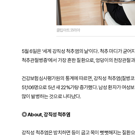
클립아트코리아
5월 6일은 ‘세계 강직성 척추염의 날’이다. 척추 마디가 굳
척추관절병증’에서 가장 흔한 질환으로, 엉덩이의 천장관절과
건강보험심사평가원의 통계에 따르면, 강직성 척추염(질병코드 M4
51,106명으로 5년 새 22%가량 증가했다. 남성 환자가 여성
많이 발병하는 것으로 나타났다.
◎ About, 강직성 척추염
강직성 척추염은 방치하면 등이 굽고 목이 뻣뻣해지는 질환으로