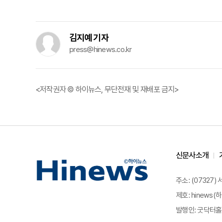
김지예 기자
press@hinews.co.kr
<저작권자 © 하이뉴스, 무단전재 및 재배포 금지>
신문사소개
주소: (07327)
제호: hinews(하
발행인: 굿닥터홀딩