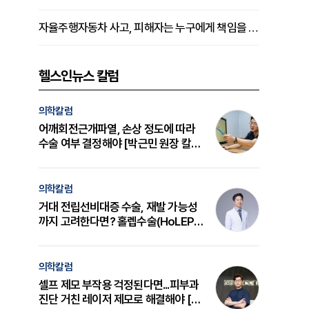
자율주행자동차 사고, 피해자는 누구에게 책임을 물을 수 있을까
헬스인뉴스 칼럼
의학칼럼
어깨회전근개파열, 손상 정도에 따라
수술 여부 결정해야 [박근민 원장 칼
럼]
의학칼럼
거대 전립선비대증 수술, 재발 가능성
까지 고려한다면? 홀렙수술(HoLEP)
의 원리와 선택 기준 [길건 원장 칼럼]
의학칼럼
셀프 제모 부작용 걱정된다면...피부과
진단 거친 레이저 제모로 해결해야 [변