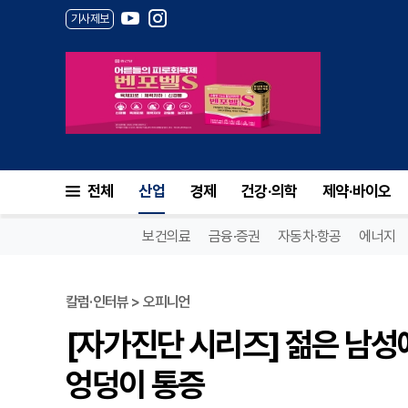
기사제보
전체
산업
경제
건강·의학
제약·바이오
보건의료
금융·증권
자동차·항공
에너지
칼럼·인터뷰 > 오피니언
[자가진단 시리즈] 젊은 남성
엉덩이 통증