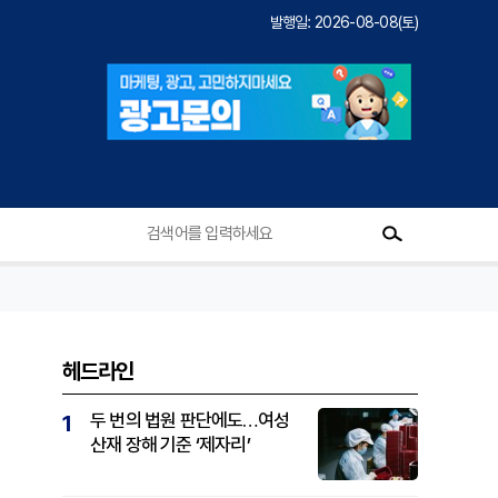
발행일: 2026-08-08(토)
헤드라인
두 번의 법원 판단에도…여성
1
산재 장해 기준 ‘제자리’