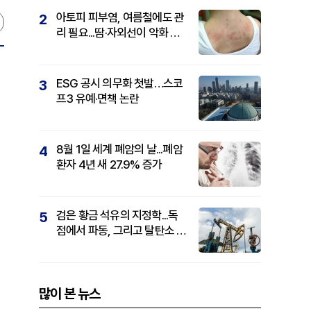
아토피 피부염, 여름철에도 관
2
리 필요...땀·자외선이 악화 요
인
ESG 공시 의무화 첫발…스코
3
프3 유예·면책 논란
8월 1일 세계 폐암의 날...폐암
4
환자 4년 새 27.9% 증가
검은 황금 석유의 지정학...독
5
점에서 파동, 그리고 탈탄소 패
권까지
많이 본 뉴스