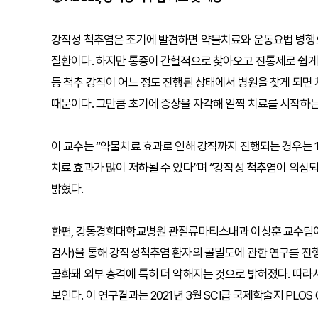
강직성 척추염은 조기에 발견하면 약물치료와 운동요법 병행으
질환이다. 하지만 통증이 간헐적으로 찾아오고 진통제로 쉽게
등 척추 강직이 어느 정도 진행된 상태에서 병원을 찾게 되면
때문이다. 그만큼 초기에 증상을 자각해 일찍 치료를 시작하는
이 교수는 “약물치료 효과로 인해 강직까지 진행되는 경우는 
치료 효과가 많이 저하될 수 있다”며 “강직성 척추염이 의심
밝혔다.
한편, 강동경희대학교병원 관절류마티스내과 이상훈 교수팀이
검사)을 통해 강직성척추염 환자의 골밀도에 관한 연구를 진행
골화돼 외부 충격에 특히 더 약해지는 것으로 밝혀졌다. 따라
보인다. 이 연구결과는 2021년 3월 SCI급 국제학술지 PLOS