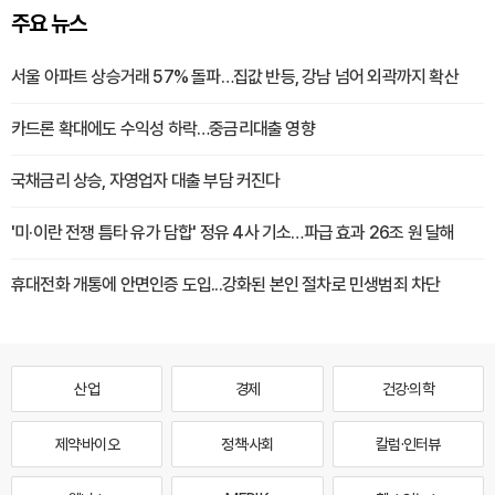
주요 뉴스
서울 아파트 상승거래 57% 돌파…집값 반등, 강남 넘어 외곽까지 확산
카드론 확대에도 수익성 하락…중금리대출 영향
국채금리 상승, 자영업자 대출 부담 커진다
'미·이란 전쟁 틈타 유가 담합' 정유 4사 기소…파급 효과 26조 원 달해
휴대전화 개통에 안면인증 도입...강화된 본인 절차로 민생범죄 차단
산업
경제
건강·의학
제약·바이오
정책·사회
칼럼·인터뷰