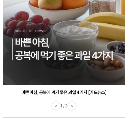
바쁜 아침, 공복에 먹기 좋은 과일 4가지 [카드뉴스]
<
1 / 3
>