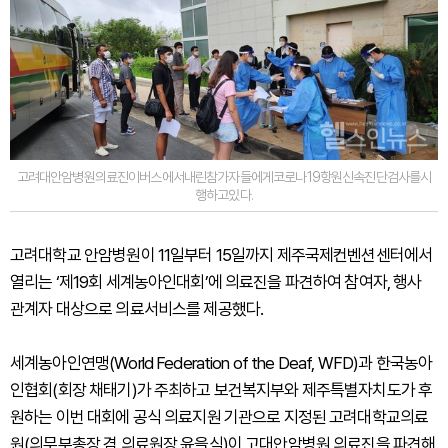
고려대안암병원의료진이버스에서내린참가자들에게코로나19항원신속진단검사를시
행하고있다.
고려대학교 안암병원이 11일부터 15일까지 제주국제컨벤션센터에서
열리는 ‘제19회 세계농아인대회’에 의료진을 파견하여 참여자, 행사
관계자 대상으로 의료서비스를 제공했다.
세계농아인연맹(World Federation of the Deaf, WFD)과 한국농아
인협회(회장 채태기)가 주최하고 보건복지부와 제주특별자치도가 후
원하는 이번 대회에 공식 의료지원 기관으로 지정된 고려대학교의료
원(의무부총장 겸 의료원장 윤을식)이 고대안암병원 의료진을 파견해