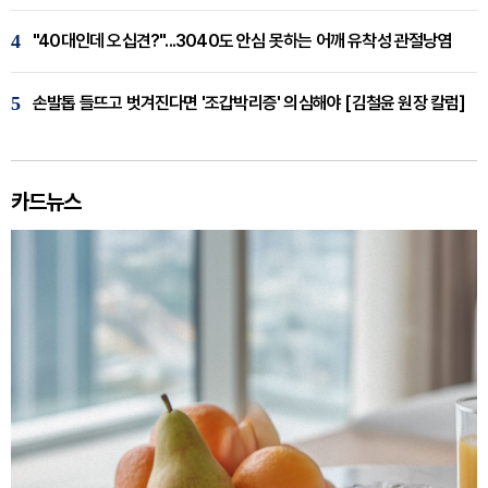
4
"40대인데 오십견?"...3040도 안심 못하는 어깨 유착성 관절낭염
5
손발톱 들뜨고 벗겨진다면 '조갑박리증' 의심해야 [김철윤 원장 칼럼]
카드뉴스