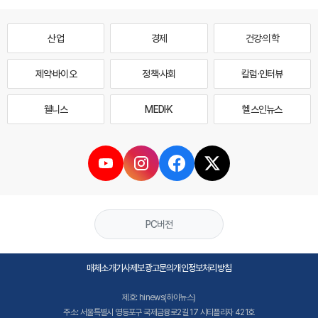
산업
경제
건강·의학
제약·바이오
정책·사회
칼럼·인터뷰
웰니스
MEDI·K
헬스인뉴스
PC버전
매체소개
기사제보
광고문의
개인정보처리방침
제호: hinews(하이뉴스)
주소: 서울특별시 영등포구 국제금융로2길 17 시티플라자 421호