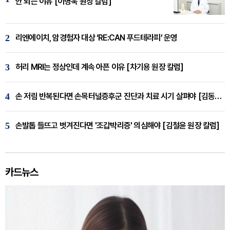
안 되는 이유 [이병욱 원장 칼럼]
2
리엔에이치, 암경험자 대상 ‘RE:CAN 푸드테라피’ 운영
3
허리 MRI는 정상인데 계속 아픈 이유 [차기용 원장 칼럼]
4
손 저림 반복된다면 손목터널증후군 진단과 치료 시기 살펴야 [김동현 원장 칼럼]
5
손발톱 들뜨고 벗겨진다면 '조갑박리증' 의심해야 [김철윤 원장 칼럼]
카드뉴스