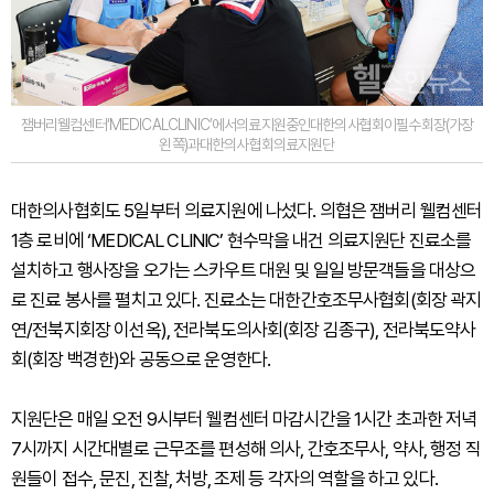
잼버리웰컴센터‘MEDICALCLINIC’에서의료지원중인대한의사협회이필수회장(가장
왼쪽)과대한의사협회의료지원단
대한의사협회도 5일부터 의료지원에 나섰다. 의협은 잼버리 웰컴센터
1층 로비에 ‘MEDICAL CLINIC’ 현수막을 내건 의료지원단 진료소를
설치하고 행사장을 오가는 스카우트 대원 및 일일 방문객들을 대상으
로 진료 봉사를 펼치고 있다. 진료소는 대한간호조무사협회(회장 곽지
연/전북지회장 이선옥), 전라북도의사회(회장 김종구), 전라북도약사
회(회장 백경한)와 공동으로 운영한다.
지원단은 매일 오전 9시부터 웰컴센터 마감시간을 1시간 초과한 저녁
7시까지 시간대별로 근무조를 편성해 의사, 간호조무사, 약사, 행정 직
원들이 접수, 문진, 진찰, 처방, 조제 등 각자의 역할을 하고 있다.