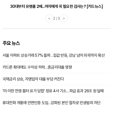
30대부터 유병률 2배...여자에게 꼭 필요한 검사는? [카드뉴스]
<
2 / 3
>
주요 뉴스
서울 아파트 상승거래 57% 돌파…집값 반등, 강남 넘어 외곽까지 확산
카드론 확대에도 수익성 하락…중금리대출 영향
국채금리 상승, 자영업자 대출 부담 커진다
'미·이란 전쟁 틈타 유가 담합' 정유 4사 기소…파급 효과 26조 원 달해
휴대전화 개통에 안면인증 도입...강화된 본인 절차로 민생범죄 차단