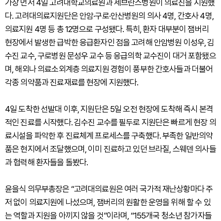
가장 먼저 4일 고려대학교의료원과 세브란스병원이 의료진을 지원했
다. 고려대의료지원단은 안암·구로·안산병원의 의사 4명, 간호사 4명,
의료지원 4명 등 총 12명으로 구성됐다. 특히, 환자 대부분이 잼버리
현장에서 발생한 급박한 응급환자인 점을 고려해 안암병원 이성우, 김
수진 교수, 구로병원 문성우 교수 등 응급의학 교수진이 대거 포함됐으
며, 해외나 의료소외계층 의료지원 경험이 풍부한 간호사들과 더불어
각종 의약품과 진료재료를 현장에 지원했다.
4일 도착한 선발대 이후, 지원단은 5일 오전 현장에 도착해 즉시 본격
적인 진료를 시작했다. 김수진 교수를 필두로 지원단은 빠르게 현장 의
료시설을 파악한 후 진료체계 프로세스를 구축했다. 부족한 일반의약
품은 현지에서 조달했으며, 이미 진료하고 있던 브라질, 스웨덴 의사들
과 협력해 환자들을 돌봤다.
윤을식 의무부총장은 “고려대의료원은 여러 국가적 재난상황마다 주
저 없이 의료지원에 나섰으며, 잼버리의 원활한 운영을 위해 할 수 있
는 역할과 지원을 아끼지 않을 것”이라며, “155개국 청소년 참가자들