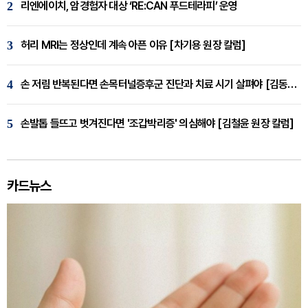
2
리엔에이치, 암경험자 대상 ‘RE:CAN 푸드테라피’ 운영
3
허리 MRI는 정상인데 계속 아픈 이유 [차기용 원장 칼럼]
4
손 저림 반복된다면 손목터널증후군 진단과 치료 시기 살펴야 [김동현 원장 칼럼]
5
손발톱 들뜨고 벗겨진다면 '조갑박리증' 의심해야 [김철윤 원장 칼럼]
카드뉴스