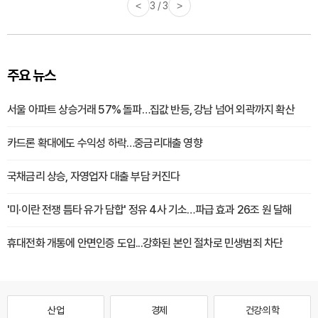
<
3 / 3
>
주요 뉴스
서울 아파트 상승거래 57% 돌파…집값 반등, 강남 넘어 외곽까지 확산
카드론 확대에도 수익성 하락…중금리대출 영향
국채금리 상승, 자영업자 대출 부담 커진다
'미·이란 전쟁 틈타 유가 담합' 정유 4사 기소…파급 효과 26조 원 달해
휴대전화 개통에 안면인증 도입...강화된 본인 절차로 민생범죄 차단
산업
경제
건강·의학