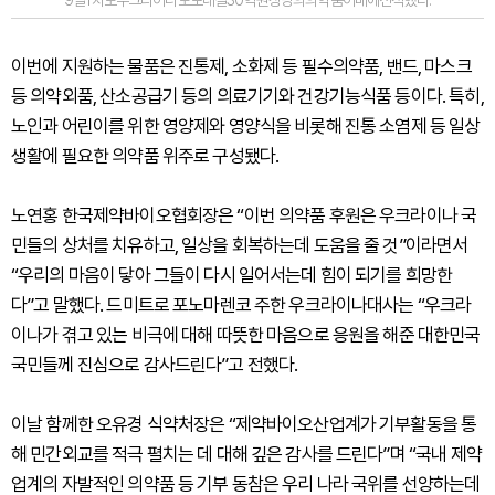
9일1차로우크라이나로보내질30억원상당의의약품이배에선적했다.
이번에 지원하는 물품은 진통제, 소화제 등 필수의약품, 밴드, 마스크
등 의약외품, 산소공급기 등의 의료기기와 건강기능식품 등이다. 특히,
노인과 어린이를 위한 영양제와 영양식을 비롯해 진통 소염제 등 일상
생활에 필요한 의약품 위주로 구성됐다.
노연홍 한국제약바이오협회장은 “이번 의약품 후원은 우크라이나 국
민들의 상처를 치유하고, 일상을 회복하는데 도움을 줄 것”이라면서
“우리의 마음이 닿아 그들이 다시 일어서는데 힘이 되기를 희망한
다”고 말했다. 드미트로 포노마렌코 주한 우크라이나대사는 “우크라
이나가 겪고 있는 비극에 대해 따뜻한 마음으로 응원을 해준 대한민국
국민들께 진심으로 감사드린다”고 전했다.
이날 함께한 오유경 식약처장은 “제약바이오산업계가 기부활동을 통
해 민간외교를 적극 펼치는 데 대해 깊은 감사를 드린다”며 “국내 제약
업계의 자발적인 의약품 등 기부 동참은 우리 나라 국위를 선양하는데