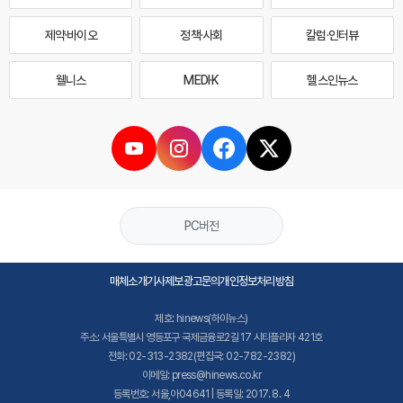
제약·바이오
정책·사회
칼럼·인터뷰
웰니스
MEDI·K
헬스인뉴스
PC버전
매체소개
기사제보
광고문의
개인정보처리방침
제호: hinews(하이뉴스)
주소: 서울특별시 영등포구 국제금융로2길 17 시티플라자 421호
전화: 02-313-2382(편집국: 02-782-2382)
이메일: press@hinews.co.kr
등록번호: 서울,아04641 | 등록일: 2017. 8. 4