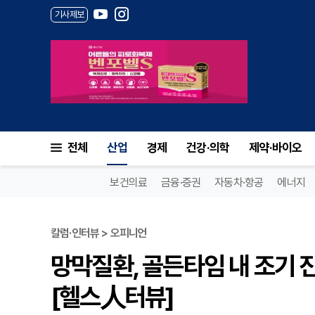
기사제보
전체
산업
경제
건강·의학
제약·바이오
보건의료
금융·증권
자동차·항공
에너지
칼럼·인터뷰 > 오피니언
망막질환, 골든타임 내 조기 
[헬스人터뷰]