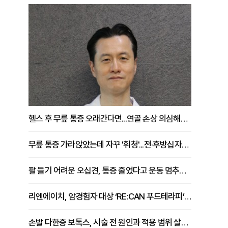
헬스 후 무릎 통증 오래간다면...연골 손상 의심해야 [김상범 원장 칼럼]
무릎 통증 가라앉았는데 자꾸 '휘청'...전·후방십자인대 파열 확인해야 [곽우경 원장 칼럼]
팔 들기 어려운 오십견, 통증 줄었다고 운동 멈추면 안 되는 이유 [이병욱 원장 칼럼]
리엔에이치, 암경험자 대상 ‘RE:CAN 푸드테라피’ 운영
손발 다한증 보톡스, 시술 전 원인과 적용 범위 살펴야 [강윤일 원장 칼럼]