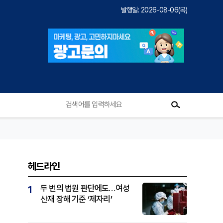
발행일: 2026-08-06(목)
헤드라인
두 번의 법원 판단에도…여성
1
산재 장해 기준 ‘제자리’