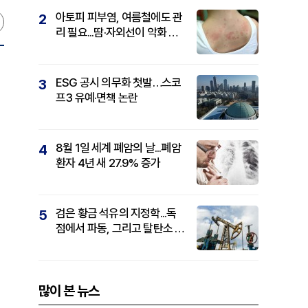
아토피 피부염, 여름철에도 관
2
리 필요...땀·자외선이 악화 요
인
ESG 공시 의무화 첫발…스코
3
프3 유예·면책 논란
8월 1일 세계 폐암의 날...폐암
4
환자 4년 새 27.9% 증가
검은 황금 석유의 지정학...독
5
점에서 파동, 그리고 탈탄소 패
권까지
많이 본 뉴스