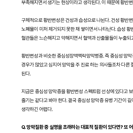
부족해지면서 생기는 현상이라고 생각된다. 이 때문에 황반변
구체적으로 황반변성은 건성과 습성으로 나뉜다. 건성 황반변
노폐물이 미처 제거되지 못한 채 쌓이면서 나타난다. 습성 황
혈관들은 느슨해지고 약해지면서 혈액과 산출물들이 누출되고 
황반변성과 비슷한 중심성장액맥락망막병증. 즉 중심성 망막증
경우가 많았고 심지어 망막을 주 진료 하는 의사들조차 다른 질
된다.
지금은 중심성 망막증을 황반변성 스펙트럼 선상에 있다고 보
줄기는 같다고 봐야 한다. 결국 중심성 망막증 유병 기간이 
생각하긴 어렵다.
Q. 망막질환 중 실명을 초래하는 대표적 질환이 있다면? 또