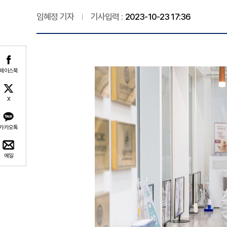
임혜정 기자
기사입력 :
2023-10-23 17:36
페이스북
X
카카오톡
메일