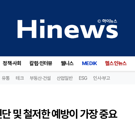
망막질환, 골든타임 내 조기 진단 및 철저한 예방이 가장 중요 [헬스人터뷰]
정책·사회
칼럼·인터뷰
웰니스
MEDIK
헬스인뉴스
유통
테크
부동산·건설
산업일반
ESG
인사·부고
진단 및 철저한 예방이 가장 중요