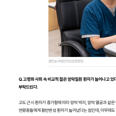
용인눈사랑안과오상준원장
Q. 고령화 사회 속 비교적 젊은 망막질환 환자가 늘어나고 있
부탁드린다.
고도 근시 환자가 증가함에 따라 망막 박리, 망막 열공과 같은
연령층들에게 황반변성 환자가 늘어났다는 점인데, 아무래도