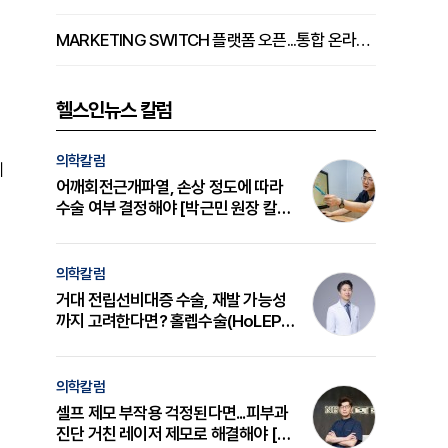
MARKETING SWITCH 플랫폼 오픈...통합 온라인 마케팅 서비스 확대
헬스인뉴스 칼럼
의학칼럼
이
어깨회전근개파열, 손상 정도에 따라
수술 여부 결정해야 [박근민 원장 칼
럼]
의학칼럼
거대 전립선비대증 수술, 재발 가능성
까지 고려한다면? 홀렙수술(HoLEP)
의 원리와 선택 기준 [길건 원장 칼럼]
의학칼럼
셀프 제모 부작용 걱정된다면...피부과
진단 거친 레이저 제모로 해결해야 [변