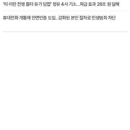
'미·이란 전쟁 틈타 유가 담합' 정유 4사 기소…파급 효과 26조 원 달해
휴대전화 개통에 안면인증 도입...강화된 본인 절차로 민생범죄 차단