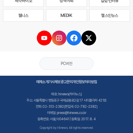
제약·바이오
정책·사회
칼럼·인터뷰
웰니스
MEDI·K
헬스인뉴스
PC버전
매체소개
기사제보
광고문의
개인정보처리방침
제호: hinews(하이뉴스)
주소: 서울특별시 영등포구 국제금융로2길 17 시티플라자 421호
전화: 02-313-2382(편집국: 02-782-2382)
이메일: press@hinews.co.kr
등록번호: 서울,아04641 | 등록일: 2017. 8. 4
Copyright by Hinews. All rights reserved.