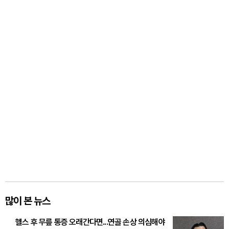
많이 본 뉴스
헬스 후 무릎 통증 오래간다면...연골 손상 의심해야