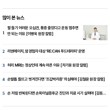
많이 본 뉴스
팔 들기 어려운 오십견, 통증 줄었다고 운동 멈추면
1
안 되는 이유 [이병욱 원장 칼럼]
2
리엔에이치, 암경험자 대상 ‘RE:CAN 푸드테라피’ 운영
3
허리 MRI는 정상인데 계속 아픈 이유 [차기용 원장 칼럼]
4
손발톱 들뜨고 벗겨진다면 '조갑박리증' 의심해야 [김철윤 원장 칼럼]
5
손 저림 반복된다면 손목터널증후군 진단과 치료 시기 살펴야 [김동현 원장 칼럼]