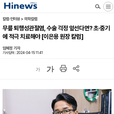
칼럼·인터뷰 > 의학칼럼
무릎 퇴행성관절염, 수술 걱정 앞선다면? 초·중기
에 적극 치료해야 [이은용 원장 칼럼]
임혜정 기자
기사입력 : 2024-04-15 11:41
가
가