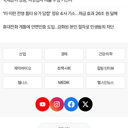
국채금리 상승, 자영업자 대출 부담 커진다
'미·이란 전쟁 틈타 유가 담합' 정유 4사 기소…파급 효과 26조 원 달해
휴대전화 개통에 안면인증 도입...강화된 본인 절차로 민생범죄 차단
산업
경제
건강·의학
제약·바이오
정책·사회
칼럼·인터뷰
웰니스
MEDI·K
헬스인뉴스