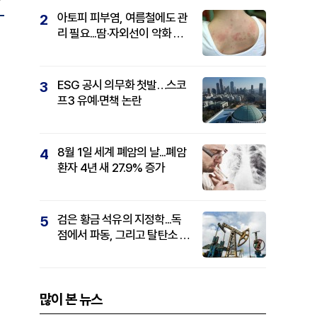
아토피 피부염, 여름철에도 관
2
리 필요...땀·자외선이 악화 요
인
ESG 공시 의무화 첫발…스코
3
프3 유예·면책 논란
8월 1일 세계 폐암의 날...폐암
4
환자 4년 새 27.9% 증가
검은 황금 석유의 지정학...독
5
점에서 파동, 그리고 탈탄소 패
권까지
많이 본 뉴스