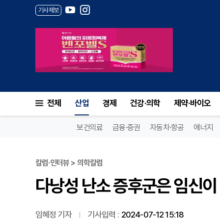
기사제보
다낭성 난소 증후군은 임신이 어
전체
산업
경제
건강·의학
제약·바이오
보건의료
금융·증권
자동차·항공
에너지
칼럼·인터뷰 > 의학칼럼
다낭성 난소 증후군은 임신이 
임혜정 기자
기사입력 :
2024-07-12 15:18