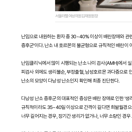
서울라헬여성의원김재원원장
난임으로 내원하는 환자 중 30~40% 이상이 배란장애와 관련
증후군'이다. 난소 내 호르몬의 불균형으로 규칙적인 배란이 
난임클리닉에서 많이 시행되는 난소 나이 검사(AMH)에서 실
피검사 외에도 생리불순, 부정출혈, 남성호르몬 과다증으로 인
난소의 모양이 다낭성 난소인지 확인해 최종 진단한다.
다낭성 난소 증후군의 대표적인 증상은 배란 장애로 인한 '생리
규칙적이라도 35~40일 이상으로 간격이 길다면 희발월경으
너무 길어지는 경우, 장기간 생리가 없거나, 너무 소량인 경우