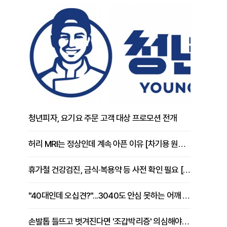
청년피자, 요기요 주문 고객 대상 프로모션 전개
허리 MRI는 정상인데 계속 아픈 이유 [차기용 원장 칼럼]
휴가철 건강검진, 금식·복용약 등 사전 확인 필요 [정도감 원장 칼럼]
"40대인데 오십견?"...3040도 안심 못하는 어깨 유착성 관절낭염
손발톱 들뜨고 벗겨진다면 '조갑박리증' 의심해야 [김철윤 원장 칼럼]