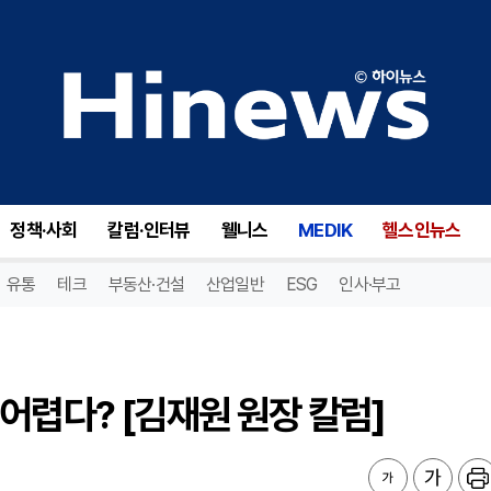
렵다? [김재원 원장 칼럼]
정책·사회
칼럼·인터뷰
웰니스
MEDIK
헬스인뉴스
유통
테크
부동산·건설
산업일반
ESG
인사·부고
어렵다? [김재원 원장 칼럼]