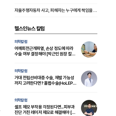
자율주행자동차 사고, 피해자는 누구에게 책임을 물을 수 있을까
헬스인뉴스 칼럼
의학칼럼
어깨회전근개파열, 손상 정도에 따라
수술 여부 결정해야 [박근민 원장 칼
럼]
의학칼럼
거대 전립선비대증 수술, 재발 가능성
까지 고려한다면? 홀렙수술(HoLEP)
의 원리와 선택 기준 [길건 원장 칼럼]
의학칼럼
셀프 제모 부작용 걱정된다면...피부과
론
진단 거친 레이저 제모로 해결해야 [변