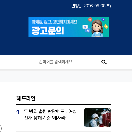
발행일: 2026-08-08(토)
헤드라인
두 번의 법원 판단에도…여성
1
산재 장해 기준 ‘제자리’