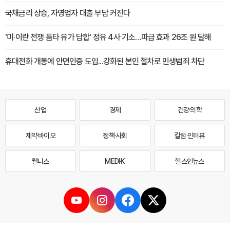
국채금리 상승, 자영업자 대출 부담 커진다
'미·이란 전쟁 틈타 유가 담합' 정유 4사 기소…파급 효과 26조 원 달해
휴대전화 개통에 안면인증 도입...강화된 본인 절차로 민생범죄 차단
산업
경제
건강·의학
제약·바이오
정책·사회
칼럼·인터뷰
웰니스
MEDI·K
헬스인뉴스