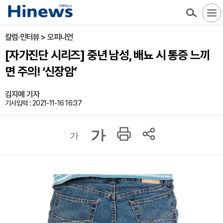
칼럼·인터뷰 > 오피니언
[자가진단 시리즈] 중년 남성, 배뇨 시 통증 느끼
면 주의! ‘신장암’
김지예 기자
기사입력 : 2021-11-16 16:37
가
가