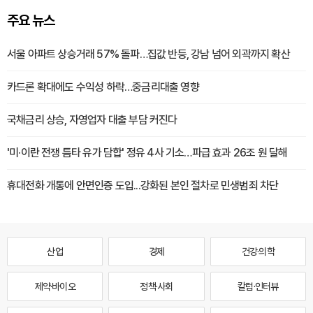
주요 뉴스
서울 아파트 상승거래 57% 돌파…집값 반등, 강남 넘어 외곽까지 확산
카드론 확대에도 수익성 하락…중금리대출 영향
국채금리 상승, 자영업자 대출 부담 커진다
'미·이란 전쟁 틈타 유가 담합' 정유 4사 기소…파급 효과 26조 원 달해
휴대전화 개통에 안면인증 도입...강화된 본인 절차로 민생범죄 차단
산업
경제
건강·의학
제약·바이오
정책·사회
칼럼·인터뷰