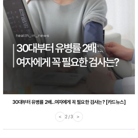
30대부터 유병률 2배...여자에게 꼭 필요한 검사는? [카드뉴스]
감기·독감 예방하고 면역력 높이는 4가지 영양제 [카드뉴스]
<
2 / 3
>