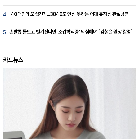
4
"40대인데 오십견?"...3040도 안심 못하는 어깨 유착성 관절낭염
5
손발톱 들뜨고 벗겨진다면 '조갑박리증' 의심해야 [김철윤 원장 칼럼]
카드뉴스