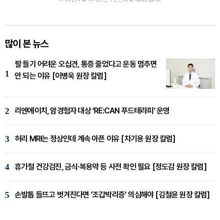
많이 본 뉴스
팔 들기 어려운 오십견, 통증 줄었다고 운동 멈추면
1
안 되는 이유 [이병욱 원장 칼럼]
2
리엔에이치, 암경험자 대상 ‘RE:CAN 푸드테라피’ 운영
3
허리 MRI는 정상인데 계속 아픈 이유 [차기용 원장 칼럼]
4
휴가철 건강검진, 금식·복용약 등 사전 확인 필요 [정도감 원장 칼럼]
5
손발톱 들뜨고 벗겨진다면 '조갑박리증' 의심해야 [김철윤 원장 칼럼]