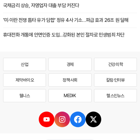
국채금리 상승, 자영업자 대출 부담 커진다
'미·이란 전쟁 틈타 유가 담합' 정유 4사 기소…파급 효과 26조 원 달해
휴대전화 개통에 안면인증 도입...강화된 본인 절차로 민생범죄 차단
산업
경제
건강·의학
제약·바이오
정책·사회
칼럼·인터뷰
웰니스
MEDI·K
헬스인뉴스