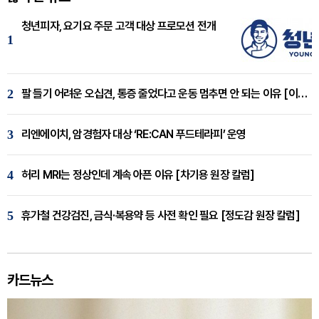
청년피자, 요기요 주문 고객 대상 프로모션 전개
1
2
팔 들기 어려운 오십견, 통증 줄었다고 운동 멈추면 안 되는 이유 [이병욱 원장 칼럼]
3
리엔에이치, 암경험자 대상 ‘RE:CAN 푸드테라피’ 운영
4
허리 MRI는 정상인데 계속 아픈 이유 [차기용 원장 칼럼]
5
휴가철 건강검진, 금식·복용약 등 사전 확인 필요 [정도감 원장 칼럼]
카드뉴스