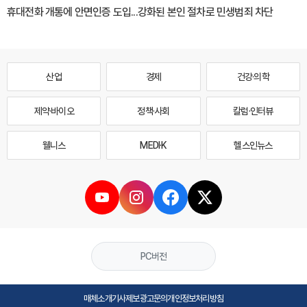
휴대전화 개통에 안면인증 도입...강화된 본인 절차로 민생범죄 차단
산업
경제
건강·의학
제약·바이오
정책·사회
칼럼·인터뷰
웰니스
MEDI·K
헬스인뉴스
PC버전
매체소개
기사제보
광고문의
개인정보처리방침