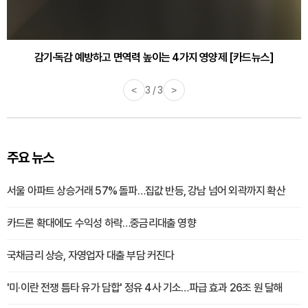
감기·독감 예방하고 면역력 높이는 4가지 영양제 [카드뉴스]
<
3 / 3
>
주요 뉴스
서울 아파트 상승거래 57% 돌파…집값 반등, 강남 넘어 외곽까지 확산
카드론 확대에도 수익성 하락…중금리대출 영향
국채금리 상승, 자영업자 대출 부담 커진다
'미·이란 전쟁 틈타 유가 담합' 정유 4사 기소…파급 효과 26조 원 달해