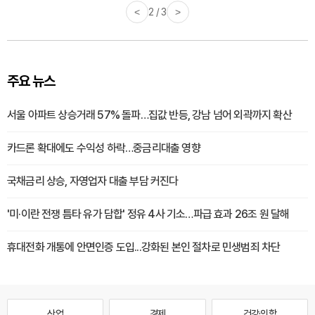
<
2 / 3
>
주요 뉴스
서울 아파트 상승거래 57% 돌파…집값 반등, 강남 넘어 외곽까지 확산
카드론 확대에도 수익성 하락…중금리대출 영향
국채금리 상승, 자영업자 대출 부담 커진다
'미·이란 전쟁 틈타 유가 담합' 정유 4사 기소…파급 효과 26조 원 달해
휴대전화 개통에 안면인증 도입...강화된 본인 절차로 민생범죄 차단
산업
경제
건강·의학