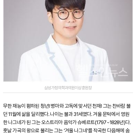
삼성가정의학과의원이상훈원장
무한 재능이 폄하된 청년! 병마와 고독에 맞서던 천재! 그는 찬바람 불
던 11월에 삶을 달리했다. 나이는 불과 31세였다. 겨울 문턱에서 영원
한 나그네가 된 그는 오스트리아 음악가 슈베르트(1797~1828년)다.
훗날 가곡의 왕으로 불리는 그는 ‘겨울 나그네’를 작곡한 다음해에 숨