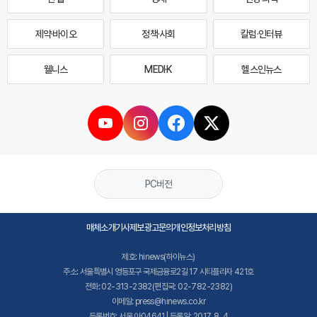
제약·바이오
정책·사회
칼럼·인터뷰
웰니스
MEDI·K
헬스인뉴스
PC버전
매체소개
기사제보
광고문의
개인정보처리방침
제호: hinews(하이뉴스)
주소: 서울특별시 영등포구 국제금융로2길 17 시티플라자 421호
전화: 02-313-2382(편집국: 02-782-2382)
이메일: press@hinews.co.kr
등록번호: 서울,아04641 | 등록일: 2017. 8. 4