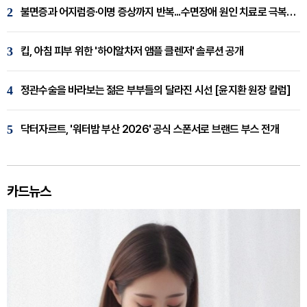
2
불면증과 어지럼증·이명 증상까지 반복...수면장애 원인 치료로 극복해야
3
킵, 아침 피부 위한 '하이알차저 앰플 클렌저' 솔루션 공개
4
정관수술을 바라보는 젊은 부부들의 달라진 시선 [윤지환 원장 칼럼]
5
닥터자르트, '워터밤 부산 2026' 공식 스폰서로 브랜드 부스 전개
카드뉴스