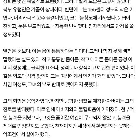
상화는 멋진 예술가로 표현됐다. 그러나 실제 모습은 그렇지 않았다.
북부 유럽인은 기골이 장대하다. 반면에 그는 155센티 정도의 작은 키
였다. 머리카락은 고수 물결이었고, 코는 들창코에 가까웠다. 눈썹이
진하고, 눈은 부드러웠으나 지독한 난시였다. 잠자리에서도 안경을 쓸
정도였다.
별명은 뚱보다. 이는 몸이 통통하다는 의미다. 그러나 먹지 못해 삐쩍
말랐다는 설도 있다. 작고 통통한 몸이든, 작고 메마른 몸이든 긍정 이
미지 형성에는 불리한 요소다. 성격도 내향적이고 예민한 편이었다. 이
같은 외모와 성격 탓인지 그는 여성에게서 인기가 거의 없었다. 그나마
사귄 여성도, 그녀의 부모 반대로 맺어지지 못했다.
그의 희망은 음악가였다. 하지만 궁핍한 생활을 예감한 아버지는 그의
진로를 반대했다. 이로 인해 아버지와의 불협화음이 이어졌다. 천부적
인 능력을 지녔으나, 그것을 풀어갈 여건이 무르익지 않았고, 능력을
제대로 인정받지도 못했다. 천재이지만 세상에서 환영받지는 못하는
악조건에서 살아야 했다.