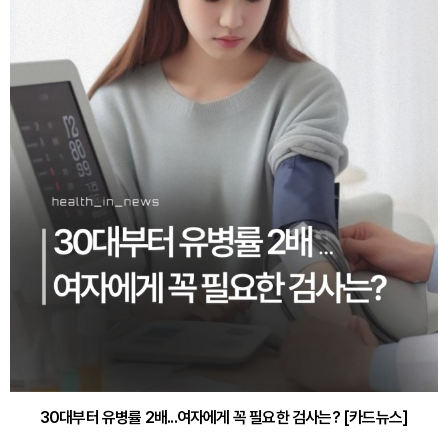
30대부터 유병률 2배...여자에게 꼭 필요한 검사는? [카드뉴스]
감기·독감 예방하고 면역력 높이는 4가지 영양제 [카드뉴스]