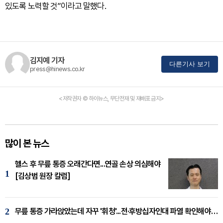
있도록 노력할 것”이라고 말했다.
김지예 기자
다른기사 보기
press@hinews.co.kr
<저작권자 © 하이뉴스, 무단전재 및 재배포 금지>
많이 본 뉴스
헬스 후 무릎 통증 오래간다면...연골 손상 의심해야
1
[김상범 원장 칼럼]
2
무릎 통증 가라앉았는데 자꾸 '휘청'...전·후방십자인대 파열 확인해야 [곽우경 원장 칼럼]