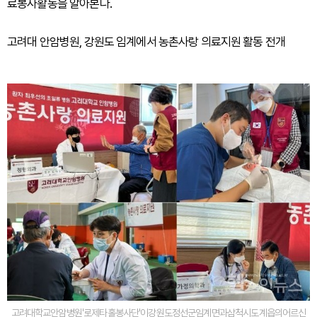
료봉사활동을 알아본다.
고려대 안암병원, 강원도 임계에서 농촌사랑 의료지원 활동 전개
고려대학교안암병원'로제타홀봉사단'이강원도정선군임계면과삼척시도계읍의어르신