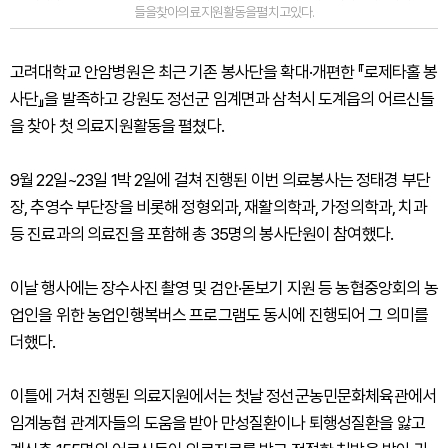
들을찾아의료지원활동을펼치고있다.
고려대학교 안암병원은 최근 기존 봉사단을 확대·개편한 『로제타홀 봉
사단』을 발족하고 강원도 정선군 임계면과 삼척시 도계읍의 어르신들
을 찾아 첫 의료지원활동을 펼쳤다.
9월 22일~23일 1박 2일에 걸쳐 진행된 이번 의료봉사는 정태경 부단
장, 추영수 부단장을 비롯해 정형외과, 재활의학과, 가정의학과, 치과
등 진료과의 의료진을 포함해 총 35명의 봉사단원이 참여했다.
이날 행사에는 장수사진 촬영 및 검안·돋보기 지원 등 농협중앙회의 농
업인을 위한 농업인행복버스 프로그램도 동시에 진행되어 그 의미를
더했다.
이틀에 거쳐 진행된 의료지원에서는 첫날 정선군농민문화체육관에서
임계농협 관계자들의 도움을 받아 만성질환이나 퇴행성질환을 앓고