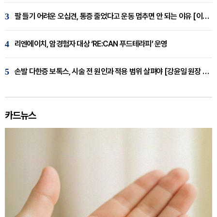
3
팔 들기 어려운 오십견, 통증 줄었다고 운동 멈추면 안 되는 이유 [이병욱 원장 칼럼]
4
리엔에이치, 암경험자 대상 ‘RE:CAN 푸드테라피’ 운영
5
손발 다한증 보톡스, 시술 전 원인과 적용 범위 살펴야 [강윤일 원장 칼럼]
카드뉴스