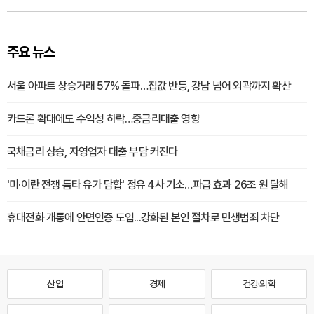
주요 뉴스
서울 아파트 상승거래 57% 돌파…집값 반등, 강남 넘어 외곽까지 확산
카드론 확대에도 수익성 하락…중금리대출 영향
국채금리 상승, 자영업자 대출 부담 커진다
'미·이란 전쟁 틈타 유가 담합' 정유 4사 기소…파급 효과 26조 원 달해
휴대전화 개통에 안면인증 도입...강화된 본인 절차로 민생범죄 차단
산업
경제
건강·의학