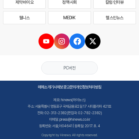
제약·바이오
정책·사회
칼럼·인터뷰
웰니스
MEDI·K
헬스인뉴스
PC버전
매체소개
기사제보
광고문의
개인정보처리방침
제호: hinews(하이뉴스)
주소: 서울특별시 영등포구 국제금융로2길 17 시티플라자 421호
전화: 02-313-2382(편집국: 02-782-2382)
이메일: press@hinews.co.kr
등록번호: 서울,아04641 | 등록일: 2017. 8. 4
Copyright by Hinews. All rights reserved.