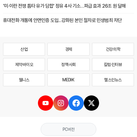
'미·이란 전쟁 틈타 유가 담합' 정유 4사 기소…파급 효과 26조 원 달해
휴대전화 개통에 안면인증 도입...강화된 본인 절차로 민생범죄 차단
산업
경제
건강·의학
제약·바이오
정책·사회
칼럼·인터뷰
웰니스
MEDI·K
헬스인뉴스
PC버전