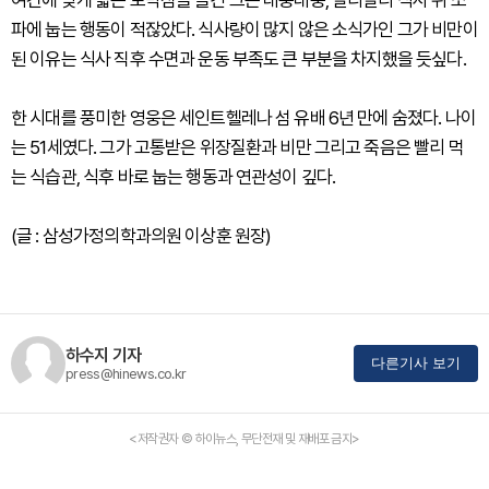
여건에 맞게 짧은 토막잠을 즐긴 그는 대충대충, 빨리빨리 식사 뒤 소
파에 눕는 행동이 적잖았다. 식사량이 많지 않은 소식가인 그가 비만이
된 이유는 식사 직후 수면과 운동 부족도 큰 부분을 차지했을 듯싶다.
한 시대를 풍미한 영웅은 세인트헬레나 섬 유배 6년 만에 숨졌다. 나이
는 51세였다. 그가 고통받은 위장질환과 비만 그리고 죽음은 빨리 먹
는 식습관, 식후 바로 눕는 행동과 연관성이 깊다.
(글 : 삼성가정의학과의원 이상훈 원장)
하수지 기자
다른기사 보기
press@hinews.co.kr
<저작권자 © 하이뉴스, 무단전재 및 재배포 금지>