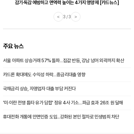
감기·독감 예방하고 면역력 높이는 4가지 영양제 [카드뉴스]
<
3 / 3
>
주요 뉴스
서울 아파트 상승거래 57% 돌파…집값 반등, 강남 넘어 외곽까지 확산
카드론 확대에도 수익성 하락…중금리대출 영향
국채금리 상승, 자영업자 대출 부담 커진다
'미·이란 전쟁 틈타 유가 담합' 정유 4사 기소…파급 효과 26조 원 달해
휴대전화 개통에 안면인증 도입...강화된 본인 절차로 민생범죄 차단