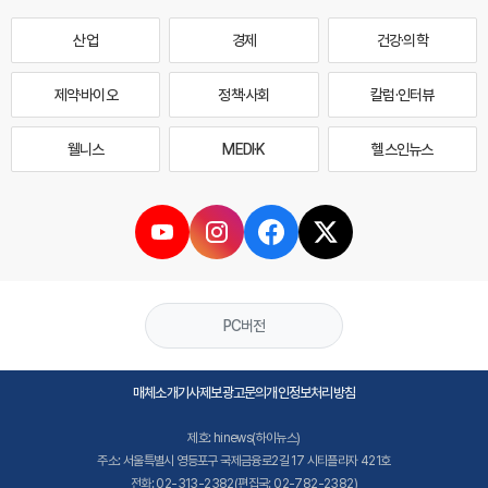
산업
경제
건강·의학
제약·바이오
정책·사회
칼럼·인터뷰
웰니스
MEDI·K
헬스인뉴스
PC버전
매체소개
기사제보
광고문의
개인정보처리방침
제호: hinews(하이뉴스)
주소: 서울특별시 영등포구 국제금융로2길 17 시티플라자 421호
전화: 02-313-2382(편집국: 02-782-2382)