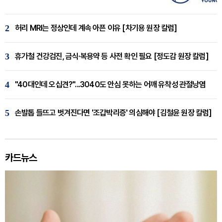
2
허리 MRI는 정상인데 계속 아픈 이유 [차기용 원장 칼럼]
3
휴가철 건강검진, 금식·복용약 등 사전 확인 필요 [정도감 원장 칼럼]
4
"40대인데 오십견?"...3040도 안심 못하는 어깨 유착성 관절낭염
5
손발톱 들뜨고 벗겨진다면 '조갑박리증' 의심해야 [김철윤 원장 칼럼]
카드뉴스