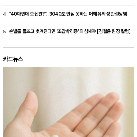
4
"40대인데 오십견?"...3040도 안심 못하는 어깨 유착성 관절낭염
5
손발톱 들뜨고 벗겨진다면 '조갑박리증' 의심해야 [김철윤 원장 칼럼]
카드뉴스