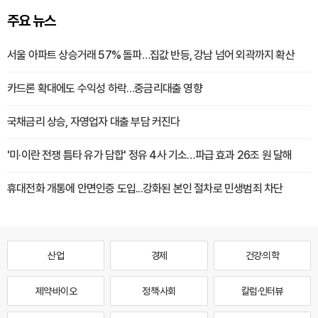
주요 뉴스
서울 아파트 상승거래 57% 돌파…집값 반등, 강남 넘어 외곽까지 확산
카드론 확대에도 수익성 하락…중금리대출 영향
국채금리 상승, 자영업자 대출 부담 커진다
'미·이란 전쟁 틈타 유가 담합' 정유 4사 기소…파급 효과 26조 원 달해
휴대전화 개통에 안면인증 도입...강화된 본인 절차로 민생범죄 차단
산업
경제
건강·의학
제약·바이오
정책·사회
칼럼·인터뷰