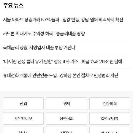
주요 뉴스
서울 아파트 상승거래 57% 돌파…집값 반등, 강남 넘어 외곽까지 확산
카드론 확대에도 수익성 하락…중금리대출 영향
국채금리 상승, 자영업자 대출 부담 커진다
'미·이란 전쟁 틈타 유가 담합' 정유 4사 기소…파급 효과 26조 원 달해
휴대전화 개통에 안면인증 도입...강화된 본인 절차로 민생범죄 차단
산업
경제
건강·의학
제약·바이오
정책·사회
칼럼·인터뷰