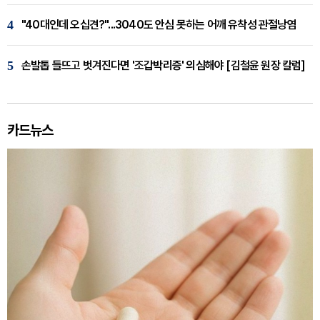
4
"40대인데 오십견?"...3040도 안심 못하는 어깨 유착성 관절낭염
5
손발톱 들뜨고 벗겨진다면 '조갑박리증' 의심해야 [김철윤 원장 칼럼]
카드뉴스