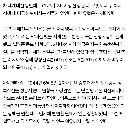
차 세계대전 동안에도 GNP가 2배 이상 신장 됐다. 무엇보다 두 차례
전쟁 때 미국 본토에서는 전투가 없었다. 반면 유럽은 전쟁터였다.
그 결과 패전국 독일은 물론 전승국 영국과 프랑스의 국토도 황폐화 되
었고, 각 나라는 막대한 빚을 지게 됐다. 반면 미국은 산업시설이 건재
했고, 빌려준 돈도 넘쳐났다. 2차대전 후의 미국은 지구촌 총생산량의
절반을 책임지는 세계 초일류국가로 변해 있었다. 영국 프랑스 독일 또
는 러시아와 함께 형성된 4톱(4Top) 또는 5톱(5Top) 체제가 마무리
되고 원톱(1Top) 시대가 열린 것이다.
아이젠하워는 1944년 6월 6일, 2차대전의 승부처가 된 노르망디 상
륙작전을 성공시켰다. 연합국 사령관인 그는 단순 명료한 확신의 리더
십으로 전쟁을 승리로 이끌었다. 영웅으로 자리매김하게 된 노르망디
상륙작전 후광은 대통령 당선으로까지 이어졌다. 미국 국민 영웅인 그
는 정책을 펼칠 때도 인기에 연연할 필요가 없는 상황이었다. 그 결과
업무 성과를 실무진에 돌릴 수 있는 여유까지 부릴 수 있었다.