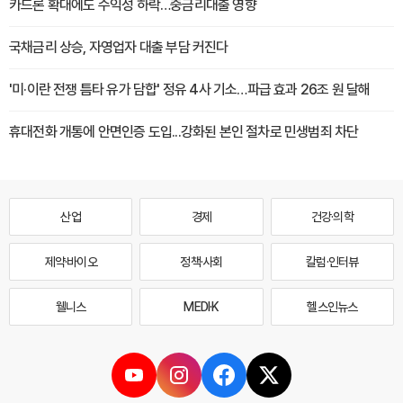
카드론 확대에도 수익성 하락…중금리대출 영향
국채금리 상승, 자영업자 대출 부담 커진다
'미·이란 전쟁 틈타 유가 담합' 정유 4사 기소…파급 효과 26조 원 달해
휴대전화 개통에 안면인증 도입...강화된 본인 절차로 민생범죄 차단
산업
경제
건강·의학
제약·바이오
정책·사회
칼럼·인터뷰
웰니스
MEDI·K
헬스인뉴스