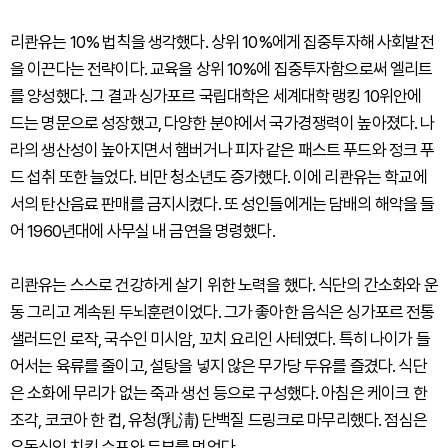
리콴유는 10% 법칙을 생각했다. 상위 10%에게 집중투자해 사회발전
을 이끈다는 전략이다. 교육을 상위 10%에 집중투자함으로써 엘리트
를 양성했다. 그 결과 싱가포르 국립대학은 세계대학 랭킹 10위안에
드는 명문으로 성장했고, 다양한 분야에서 국가경쟁력이 높아졌다. 나
라의 생산성이 높아지면서 햄버거나 피자 같은 패스트 푸드와 정크 푸
드 섭취 또한 늘었다. 비만 청소년도 증가했다. 이에 리콴유는 학교에
서의 탄산음료 판매를 금지시켰다. 또 성인들에게는 담배의 해악을 들
어 1960년대에 사무실 내 금연을 명령했다.
리콴유는 스스로 건강하게 살기 위한 노력을 했다. 식단의 간소화와 운
동 그리고 계속된 두뇌훈련이었다. 그가 좋아한 음식은 싱가포르 전통
샐러드인 로작, 국수인 미시암, 꼬치 요리인 사테였다. 특히 나이가 들
어서는 육류를 줄이고, 설탕을 넣지 않은 무가당 두유를 즐겼다. 식단
은 소화에 무리가 없는 죽과 생선 등으로 구성했다. 아침은 케이크 한
조각, 코코아 한 컵, 유청(乳淸) 단백질 드링크로 마무리했다. 점심은
유동식인 치킨 수프와 두부를 먹었다.