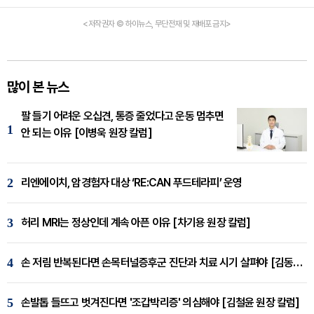
<저작권자 © 하이뉴스, 무단전재 및 재배포 금지>
많이 본 뉴스
팔 들기 어려운 오십견, 통증 줄었다고 운동 멈추면
1
안 되는 이유 [이병욱 원장 칼럼]
2
리엔에이치, 암경험자 대상 ‘RE:CAN 푸드테라피’ 운영
3
허리 MRI는 정상인데 계속 아픈 이유 [차기용 원장 칼럼]
4
손 저림 반복된다면 손목터널증후군 진단과 치료 시기 살펴야 [김동현 원장 칼럼]
5
손발톱 들뜨고 벗겨진다면 '조갑박리증' 의심해야 [김철윤 원장 칼럼]