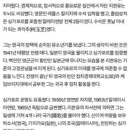
지어줬다. 경제적으로, 정서적으로 풍요로운 집안에서 자란 리콴유는
두뇌도 비상했다. 명문인 래플스 칼리지에 수석 입학을 했고, 졸업성적
은 싱가포르를 포함한 말레이연방 전체 2등이었다. 수석은 훗날 아내
가 되는 콰걱추(柯玉芝)였다.
그는 영국의 정책에 순치된 유소년기를 보냈다. 그의 생각이 바뀐 것은
1941년 태평양 전쟁 때다. 일본이 영국을 물리치고 싱가포르를 점령했
다. 백인인 영군군이 황인인 일본군에 무너지는 모습을 본 리콴유는 기
존의 고정관념을 버리게 된다. 싱가포르의 미래를 영국에 의존할 수 없
음을 느낀다. 전쟁이 끝난 뒤 영국의 런던 정치경제대학교(LSE)와 케
임브리지대에서 공부한 그는 귀국 후 정치 활동을 한다.
싱가포르 운명도 요동쳤다. 1959년 영연방 자치령, 1963년 말레이시
아연방, 1965년 독립으로 급변했다. 리콴유의 자서전에 의하면 그는
일생에 거쳐 4개 나라 국가(國歌)를 불러야 했다. 신이여 여왕을 보우
하소서(영국), 기미가요(일본), 나의 조국(말레이시아), 전진하는 싱가