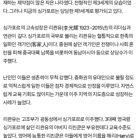
재하는 제약점이 많은 작은 나라였다. 전형적인 제3세계의 모습이었
다. 그러나 지금의 싱가포르는 당당한 제1세계로 평가되고 있다.
싱가포르의 고속성장은 리콴유(李光耀 1923~2015년)의 리더십과
연관이 깊다. 싱가포르의 국부로 불리는 리콴유는 혈통적으로 한족의
일파인 객가인(客家人)이다. 중원에 살던 객가인은 전쟁이나 사회 혼
란을 피해 중국대륙 남쪽을 비롯하여 동남아시아 등으로 상당수가 이
주했다.
난민인 이들은 생존력이 무척 강했다. 중화권의 유대인으로 불릴 정도
로 억척스럽게 일한 이들은 점차 경제적으로 안정을 이루었다. 자연스
럽게 교육 기회도 많아지는 가운데 이주 지역의 지도층으로 성장하는
사례가 늘었다.
리콴유는 고조부가 광동성에서 싱가포르로 이주했다. 3대째 영국령
싱가포르에 살던 리콴유의 아버지 리친쿤은 부유한데다 교육수준도
높았다. 영어에 능통한 리친쿤은 아들에게 영어 이름을 해리(Harry)로