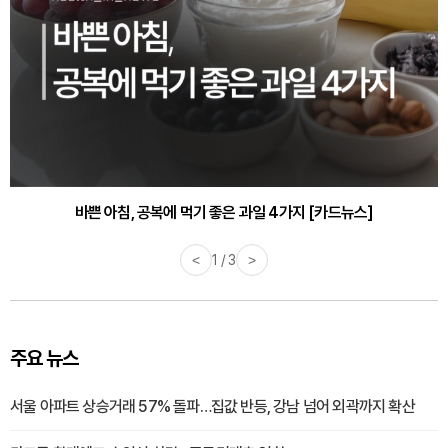
바쁜 아침, 공복에 먹기 좋은 과일 4가지 [카드뉴스]
<
1 / 3
>
주요 뉴스
서울 아파트 상승거래 57% 돌파…집값 반등, 강남 넘어 외곽까지 확산