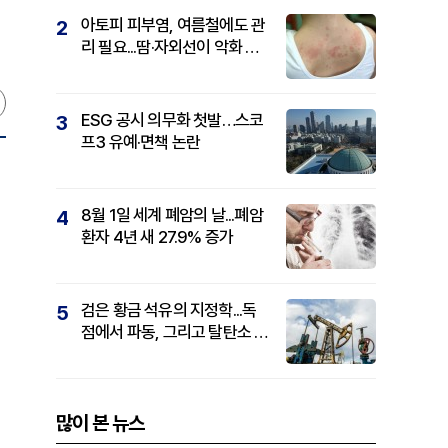
아토피 피부염, 여름철에도 관
2
리 필요...땀·자외선이 악화 요
인
ESG 공시 의무화 첫발…스코
3
프3 유예·면책 논란
8월 1일 세계 폐암의 날...폐암
4
환자 4년 새 27.9% 증가
검은 황금 석유의 지정학...독
5
점에서 파동, 그리고 탈탄소 패
권까지
많이 본 뉴스