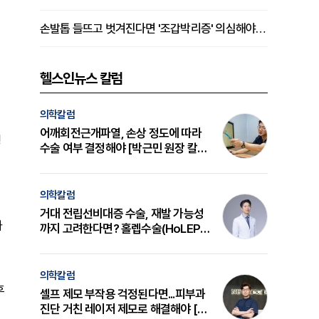
손발톱 들뜨고 벗겨진다면 '조갑박리증' 의심해야 [김철윤 원장 칼럼]
헬스인뉴스 칼럼
의학칼럼
어깨회전근개파열, 손상 정도에 따라
경
수술 여부 결정해야 [박근민 원장 칼
럼]
의학칼럼
거대 전립선비대증 수술, 재발 가능성
가
까지 고려한다면? 홀렙수술(HoLEP)
의 원리와 선택 기준 [길건 원장 칼럼]
의학칼럼
후
셀프 제모 부작용 걱정된다면...피부과
진단 거친 레이저 제모로 해결해야 [변