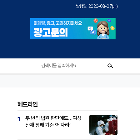
발행일: 2026-08-07(금)
헤드라인
두 번의 법원 판단에도…여성
1
산재 장해 기준 ‘제자리’