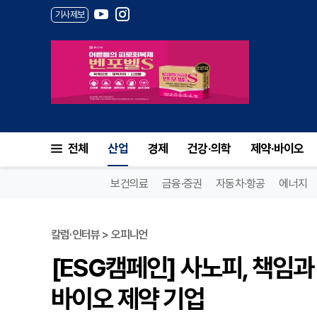
기사제보
전체
산업
경제
건강·의학
제약·바이오
보건의료
금융·증권
자동차·항공
에너지
칼럼·인터뷰 > 오피니언
[ESG캠페인] 사노피, 책임
바이오 제약 기업