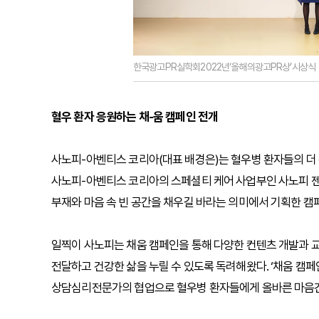
한국광고PR실학회2022년‘올해의광고PR상’시상식
혈우 환자 응원하는 채-움 캠페인 전개
사노피-아벤티스 코리아(대표 배경은)는 혈우병 환자들의 더 건
사노피-아벤티스 코리아의 스페셜티 케어 사업부인 사노피 젠
부재와 마음 속 빈 공간을 채우길 바라는 의미에서 기획한 캠페
일찍이 사노피는 채움 캠페인을 통해 다양한 컨텐츠 개발과
전달하고 건강한 삶을 누릴 수 있도록 독려해왔다. ‘채움 캠페
상담심리전문가의 협업으로 혈우병 환자들에게 올바른 마음건