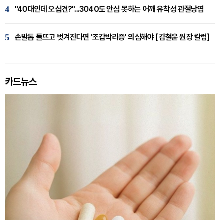
4
"40대인데 오십견?"...3040도 안심 못하는 어깨 유착성 관절낭염
5
손발톱 들뜨고 벗겨진다면 '조갑박리증' 의심해야 [김철윤 원장 칼럼]
카드뉴스