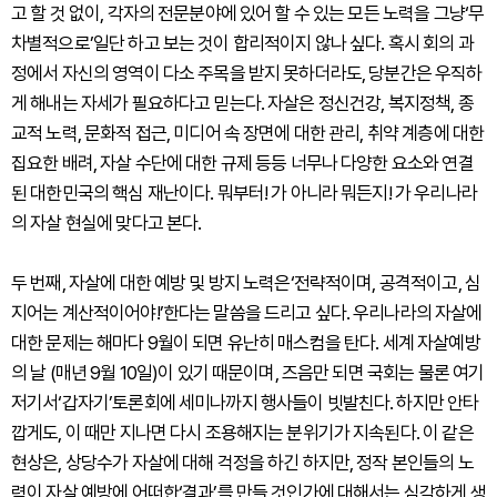
고 할 것 없이, 각자의 전문분야에 있어 할 수 있는 모든 노력을 그냥‘무
차별적으로’일단 하고 보는 것이 합리적이지 않나 싶다. 혹시 회의 과
정에서 자신의 영역이 다소 주목을 받지 못하더라도, 당분간은 우직하
게 해내는 자세가 필요하다고 믿는다. 자살은 정신건강, 복지정책, 종
교적 노력, 문화적 접근, 미디어 속 장면에 대한 관리, 취약 계층에 대한
집요한 배려, 자살 수단에 대한 규제 등등 너무나 다양한 요소와 연결
된 대한민국의 핵심 재난이다. 뭐부터! 가 아니라 뭐든지! 가 우리나라
의 자살 현실에 맞다고 본다.
두 번째, 자살에 대한 예방 및 방지 노력은‘전략적이며, 공격적이고, 심
지어는 계산적이어야!’한다는 말씀을 드리고 싶다. 우리나라의 자살에
대한 문제는 해마다 9월이 되면 유난히 매스컴을 탄다. 세계 자살예방
의 날 (매년 9월 10일)이 있기 때문이며, 즈음만 되면 국회는 물론 여기
저기서‘갑자기’토론회에 세미나까지 행사들이 빗발친다. 하지만 안타
깝게도, 이 때만 지나면 다시 조용해지는 분위기가 지속된다. 이 같은
현상은, 상당수가 자살에 대해 걱정을 하긴 하지만, 정작 본인들의 노
력이 자살 예방에 어떠한‘결과’를 만들 것인가에 대해서는 심각하게 생