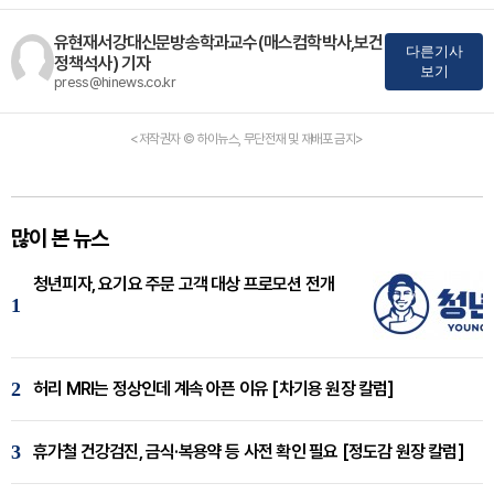
유현재서강대신문방송학과교수(매스컴학박사,보건
다른기사
정책석사) 기자
보기
press@hinews.co.kr
<저작권자 © 하이뉴스, 무단전재 및 재배포 금지>
많이 본 뉴스
청년피자, 요기요 주문 고객 대상 프로모션 전개
1
2
허리 MRI는 정상인데 계속 아픈 이유 [차기용 원장 칼럼]
3
휴가철 건강검진, 금식·복용약 등 사전 확인 필요 [정도감 원장 칼럼]