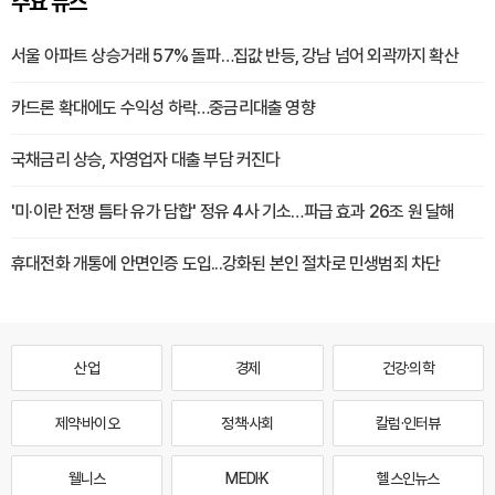
주요 뉴스
서울 아파트 상승거래 57% 돌파…집값 반등, 강남 넘어 외곽까지 확산
카드론 확대에도 수익성 하락…중금리대출 영향
국채금리 상승, 자영업자 대출 부담 커진다
'미·이란 전쟁 틈타 유가 담합' 정유 4사 기소…파급 효과 26조 원 달해
휴대전화 개통에 안면인증 도입...강화된 본인 절차로 민생범죄 차단
산업
경제
건강·의학
제약·바이오
정책·사회
칼럼·인터뷰
웰니스
MEDI·K
헬스인뉴스