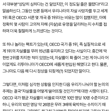
서 대부분“상당히 심하다는 건 알았지만, 이 정도일 줄은 몰랐다!”라고
말씀하신다. 그동안 언론 등에서 우리나라의 자살 사망자를 두고 세계
1위 혹은 OECD 서른 몇 개국 중 1위라는 비유는 많이 접했지만, 아예
정확히 몇 사람이 고의적 자해 (자살)로 유명을 달리하는지 수치를 접
하며 더욱 절절하게 느끼셨다는 것이다.
또 하나 놀라는 팩트가 있는데, OECD 국가 중 1위, 즉 실질적으로 세
계 1위의 자살률을 무려 15년쯤 유지하고 있다는 사실이다. 중간에 딱
한번 2위를 차지한 적이 있었는데, 자살률이 확 줄어 그런 게 아니라 어
이없게도 리투아니아가 OECD에 새롭게 편입된 해였다고 한다. 물론,
그나마도 다음 해 다시 정상을 되찾게(?) 되었지만 말이다.
그렇다면, 이처럼 심각한 상황을 인지한 다음 우리가 나눠야 할 논의의
주제는 결국“자살률을 어떻게 떨어뜨릴 것인가?”에 대한 사항이 된다.
OECD 국가 평균 자살률이 비율로 따지면 10만 명당 10명 수준이라고
하니, 우리의 10만 명당 약 26명은 무려 3배에 육박하는 수치이기 때