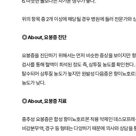
6. 따뜻한 물보다는 차가운 냉수가 좋다.
위의 항목 중 2개 이상에 해당될 경우 병원에 들러 전문가와 
◎ About, 요붕증 진단
요붕증을 진단하기 위해서는 먼저 비슷한 증상을 보이지만 항
검사를 통해 혈액이 희석된 정도 즉, 삼투질 농도를 확인한다
탈수되어 삼투질 농도가 높지만 원발성 다음증은 항이뇨호르몬
농도가 낮다.
◎ About, 요붕증 치료
중추성 요붕증은 합성 항이뇨호르몬 작용 약제인 데스모프레신(DDAV
비강분무액, 경구 등 형태는 다양하기 때문에 의사와 상담을 