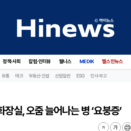
장실, 오줌 늘어나는 병 ‘요붕증’
정책·사회
칼럼·인터뷰
웰니스
MEDIK
헬스인뉴스
유통
테크
부동산·건설
산업일반
ESG
인사·부고
장실, 오줌 늘어나는 병 ‘요붕증’