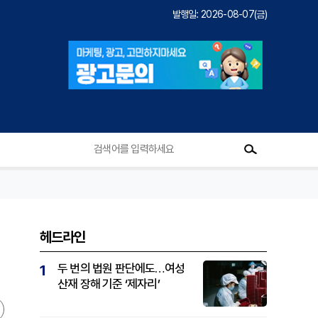
발행일: 2026-08-07(금)
헤드라인
두 번의 법원 판단에도…여성
1
산재 장해 기준 ‘제자리’