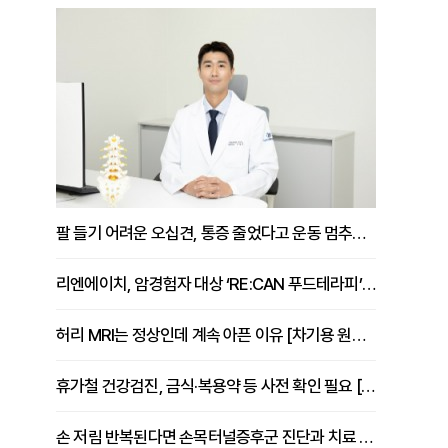
팔 들기 어려운 오십견, 통증 줄었다고 운동 멈추면 안 되는 이유 [이병욱 원장 칼럼]
리엔에이치, 암경험자 대상 ‘RE:CAN 푸드테라피’ 운영
허리 MRI는 정상인데 계속 아픈 이유 [차기용 원장 칼럼]
휴가철 건강검진, 금식·복용약 등 사전 확인 필요 [정도감 원장 칼럼]
손 저림 반복된다면 손목터널증후군 진단과 치료 시기 살펴야 [김동현 원장 칼럼]