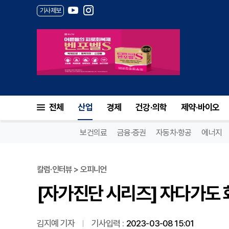
기사제보
[자가진단 시리즈] 자다가도 화
전체
산업
경제
건강·의학
제약·바이오
보건의료
금융·증권
자동차·항공
에너지
칼럼·인터뷰 > 오피니언
[자가진단 시리즈] 자다가도 화
김지예 기자
기사입력 :
2023-03-08 15:01