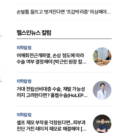
손발톱 들뜨고 벗겨진다면 '조갑박리증' 의심해야 [김철윤 원장 칼럼]
며
헬스인뉴스 칼럼
.
의학칼럼
어깨회전근개파열, 손상 정도에 따라
수술 여부 결정해야 [박근민 원장 칼
럼]
는
,
의학칼럼
거대 전립선비대증 수술, 재발 가능성
까지 고려한다면? 홀렙수술(HoLEP)
의 원리와 선택 기준 [길건 원장 칼럼]
의학칼럼
셀프 제모 부작용 걱정된다면...피부과
진단 거친 레이저 제모로 해결해야 [변