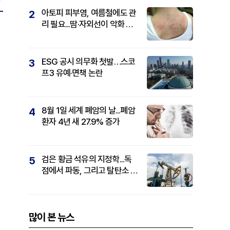
아토피 피부염, 여름철에도 관
2
리 필요...땀·자외선이 악화 요
인
ESG 공시 의무화 첫발…스코
3
프3 유예·면책 논란
8월 1일 세계 폐암의 날...폐암
4
환자 4년 새 27.9% 증가
검은 황금 석유의 지정학...독
5
점에서 파동, 그리고 탈탄소 패
권까지
많이 본 뉴스